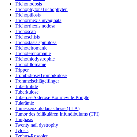
Trichonodosis
Trichophyton/Trichophyten
Trichoptilosis
Trichorrhexis invaginata
Trichorrhexis nodosa
Trichoscan
Trichoschisis
Trichostasis spinulosa
Trichoteiromanie
Trichotemnomanie
Trichothiodystrophie
Trichotillomanie
Tripper
Trombidiose/Trombikulose
Trommelschlägelfinger
Tuberkulide
Tuberkulose
Tuberöse Sklerose Bourneville-Pringle
Tularämie
Tumeszenzlokalanästhesie (TLA)
Tumor des follikulären Infundibulums (TFI)
Tungiasis
Twenty nail dystrophy
Tylosis
Typhus-Roseolen