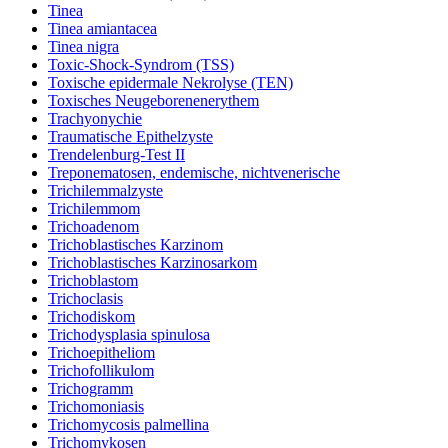
Tinea
Tinea amiantacea
Tinea nigra
Toxic-Shock-Syndrom (TSS)
Toxische epidermale Nekrolyse (TEN)
Toxisches Neugeborenenerythem
Trachyonychie
Traumatische Epithelzyste
Trendelenburg-Test II
Treponematosen, endemische, nichtvenerische
Trichilemmalzyste
Trichilemmom
Trichoadenom
Trichoblastisches Karzinom
Trichoblastisches Karzinosarkom
Trichoblastom
Trichoclasis
Trichodiskom
Trichodysplasia spinulosa
Trichoepitheliom
Trichofollikulom
Trichogramm
Trichomoniasis
Trichomycosis palmellina
Trichomykosen