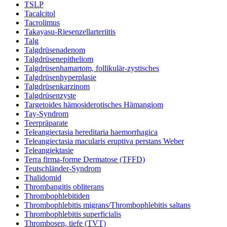
TSLP
Tacalcitol
Tacrolimus
Takayasu-Riesenzellarteriitis
Talg
Talgdrüsenadenom
Talgdrüsenepitheliom
Talgdrüsenhamartom, follikulär-zystisches
Talgdrüsenhyperplasie
Talgdrüsenkarzinom
Talgdrüsenzyste
Targetoides hämosiderotisches Hämangiom
Tay-Syndrom
Teerpräparate
Teleangiectasia hereditaria haemorrhagica
Teleangiectasia macularis eruptiva perstans Weber
Teleangiektasie
Terra firma-forme Dermatose (TFFD)
Teutschländer-Syndrom
Thalidomid
Thrombangitis obliterans
Thrombophlebitiden
Thrombophlebitis migrans/Thrombophlebitis saltans
Thrombophlebitis superficialis
Thrombosen, tiefe (TVT)