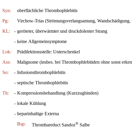
Syn:
oberflächliche Thrombophlebitis
Pg:
Virchow-Trias (Strömungsverlangsamung, Wandschädigung, 
KL:
-
geröteter, überwärmter und druckdolenter Strang
-
keine Allgemeinsymptome
Lok:
Prädilektionsstelle: Unterschenkel
Ass:
Malignome (insbes. bei Thrombophlebitiden ohne sonst erke
So:
-
Infusionsthrombophlebitis
-
septische Thrombophlebitis
Th:
-
Kompressionsbehandlung (Kurzzugbinden)
-
lokale Kühlung
-
heparinhaltige Externa
®
Bsp:
Thrombareduct Sandoz
Salbe