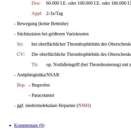
Dos:
60.000 I.E. oder 100.000 I.E. oder 180.000 I.
Appl:
2-3x/Tag
-
Bewegung (keine Bettruhe)
-
Stichinzision bei größeren Varixknoten
So:
bei oberflächlicher Thrombophlebitis des Oberschen
CV:
Die oberflächliche Thrombophlebitis des Oberschenk
Th:
op. Notfalleingriff (bei Thrombosierung) mi
-
Antiphlogistika/NSAR
Bsp:
-
Ibuprofen
-
Paracetamol
-
ggf. niedermolekulare Heparine (
NMH
)
Kommentare
(0)