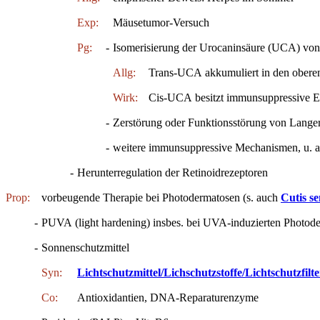
Exp:
Mäusetumor-Versuch
Pg:
-
Isomerisierung der Urocaninsäure (UCA) von 
Allg:
Trans-UCA akkumuliert in den oberen 
Wirk:
Cis-UCA besitzt immunsuppressive E
-
Zerstörung oder Funktionsstörung von Lange
-
weitere immunsuppressive Mechanismen, u. a
-
Herunterregulation der Retinoidrezeptoren
Prop:
vorbeugende Therapie bei Photodermatosen (s. auch
Cutis se
-
PUVA (light hardening) insbes. bei UVA-induzierten Photod
-
Sonnenschutzmittel
Syn:
Lichtschutzmittel/Lichschutzstoffe/Lichtschutzfilte
Co:
Antioxidantien, DNA-Reparaturenzyme