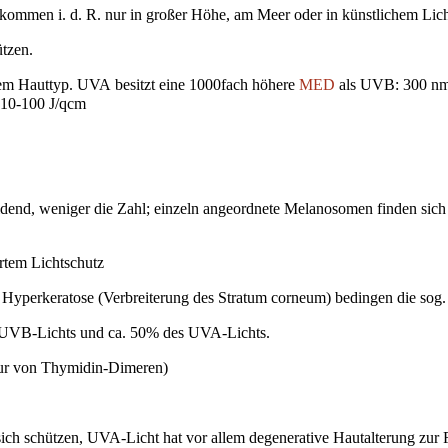
ommen i. d. R. nur in großer Höhe, am Meer oder in künstlichem Lich
ützen.
dem Hauttyp. UVA besitzt eine 1000fach höhere
MED
als UVB: 300 nm 
10-100 J/qcm
end, weniger die Zahl; einzeln angeordnete Melanosomen finden sich 
rtem Lichtschutz
Hyperkeratose (Verbreiterung des Stratum corneum) bedingen die sog.
s UVB-Lichts und ca. 50% des UVA-Lichts.
ur von Thymidin-Dimeren)
 sich schützen, UVA-Licht hat vor allem degenerative Hautalterung zur 