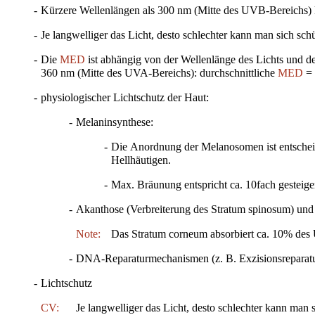
-
Kürzere Wellenlängen als 300 nm (Mitte des UVB-Bereichs) k
-
Je langwelliger das Licht, desto schlechter kann man sich sch
-
Die
MED
ist abhängig von der Wellenlänge des Lichts und 
360 nm (Mitte des UVA-Bereichs): durchschnittliche
MED
= 
-
physiologischer Lichtschutz der Haut:
-
Melaninsynthese:
-
Die Anordnung der Melanosomen ist entscheid
Hellhäutigen.
-
Max. Bräunung entspricht ca. 10fach gesteige
-
Akanthose (Verbreiterung des Stratum spinosum) und 
Note:
Das Stratum corneum absorbiert ca. 10% de
-
DNA-Reparaturmechanismen (z. B. Exzisionsreparat
-
Lichtschutz
CV:
Je langwelliger das Licht, desto schlechter kann man