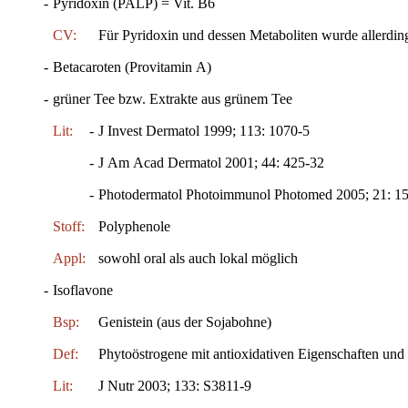
-
Pyridoxin (PALP) = Vit. B6
CV:
Für Pyridoxin und dessen Metaboliten wurde allerdin
-
Betacaroten (Provitamin A)
-
grüner Tee bzw. Extrakte aus grünem Tee
Lit:
-
J Invest Dermatol 1999; 113: 1070-5
-
J Am Acad Dermatol 2001; 44: 425-32
-
Photodermatol Photoimmunol Photomed 2005; 21: 1
Stoff:
Polyphenole
Appl:
sowohl oral als auch lokal möglich
-
Isoflavone
Bsp:
Genistein (aus der Sojabohne)
Def:
Phytoöstrogene mit antioxidativen Eigenschaften un
Lit:
J Nutr 2003; 133: S3811-9