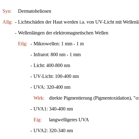
Syn:
Dermatoheliosen
Allg:
-
Lichtschäden der Haut werden i.a. von UV-Licht mit Wellenlä
-
Wellenlängen der elektromagnetischen Wellen
Etlg:
-
Mikrowellen: 1 mm - 1 m
-
Infrarot: 800 nm - 1 mm
-
Licht: 400-800 nm
-
UV-Licht: 100-400 nm
-
UVA: 320-400 nm
Wirk:
direkte Pigmentierung (Pigmentoxidation), "ox
-
UVA1: 340-400 nm
Eig:
langwelligeres UVA
-
UVA2: 320-340 nm