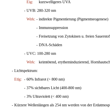
Eig:
kurzwelligeres UVA
-
UVB: 280-320 nm
Wirk:
-
indirekte Pigmentierung (Pigmentneogenese)
-
Immunsuppression
-
Freisetzung von Zytokinen u. freien Sauerstof
-
DNA-Schäden
-
UVC: 100-280 nm
Wirk:
keimtötend, erytheminduzierend, Hornhautsc
-
Lichtspektrum:
Etlg:
-
60% Infrarot (> 800 nm)
-
37% sichtbares Licht (400-800 nm)
-
3% Ultraviolett (< 400 nm)
-
Kürzere Wellenlängen als 254 nm werden von der Erdatmosphä