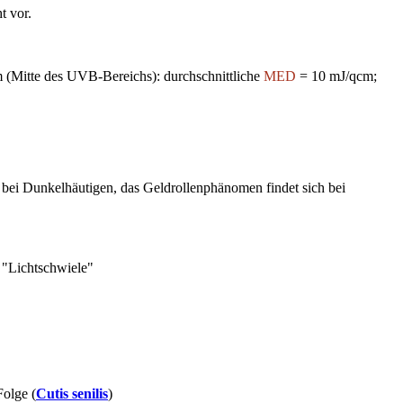
t vor.
(Mitte des UVB-Bereichs): durchschnittliche
MED
= 10 mJ/qcm;
bei Dunkelhäutigen, das Geldrollenphänomen findet sich bei
 "Lichtschwiele"
Folge (
Cutis senilis
)