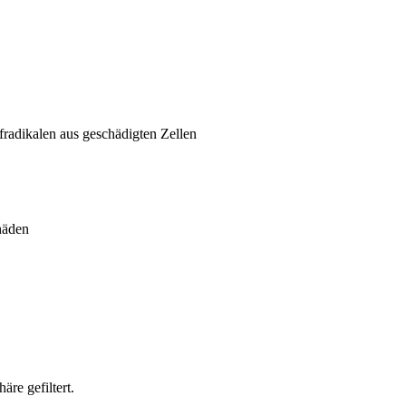
fradikalen aus geschädigten Zellen
häden
re gefiltert.