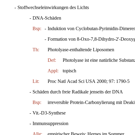
-
Stoffwechseleinwirkungen des Lichts
-
DNA-Schäden
Bsp:
-
Induktion von Cyclobutan-Pyrimidin-Dimere
-
Formation von 8-Oxo-7,8-Dihydro-2'-Deoxy
Th:
Photolyase-enthaltende Liposomen
Def:
Photolyase ist eine natürliche Substa
Appl:
topisch
Lit:
Proc Natl Acad Sci USA 2000; 97: 1790-5
-
Schäden durch freie Radikale jenseits der DNA
Bsp:
irreversible Protein-Carbonylierung mit Deak
-
Vit.-D3-Synthese
-
Immunsuppression
Allg:
empirischer Beweis: Herpes im Sommer