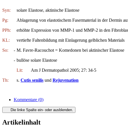
Syn:
solare Elastose, aktinische Elastose
Pg:
Ablagerung von elastotischem Fasermaterial in der Dermis a
PPh:
erhöhte Expression von MMP-1 und MMP-2 in den Fibroblaste
KL:
vertiefte Faltenbildung mit Einlagerung gelblichen Materials
So:
-
M. Favre-Racouchot = Komedonen bei aktinischer Elastose
-
bullöse solare Elastose
Lit:
Am J Dermatopathol 2005; 27: 34-5
Th:
s.
Cutis senilis
und
Rejuvenation
Kommentare
(0)
Die linke Spalte ein- oder ausblenden.
Artikelinhalt