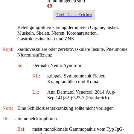
Rand umgeben sind
Titel: Donut-Zeichen
-
Beteiligung/Sklerosierung der inneren Organe, insbes.
Muskeln, Skelett, Nieren, Koronararterien,
Gastrointestinaltrakt und ZNS
Kopl:
kardiovaskuläre oder zerebrovaskuläre Insulte, Pneumonie,
Niereninsuffizienz
So:
Dermato-Neuro-Syndrom
KL:
grippale Symptome mit Fieber,
Krampfanfällen und Koma
Lit:
Ann Dermatol Venereol. 2014 Aug-
Sep;141(8-9):523-7 (Frankreich)
Note:
Eine Schilddrüsenerkrankung sollte nicht vorliegen
Di:
-
Immunelektrophorese
Bef:
meist monoklonale Gammopathie vom Typ IgG-