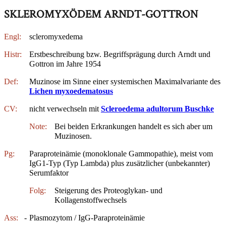
SKLEROMYXÖDEM ARNDT-GOTTRON
Engl:
scleromyxedema
Histr:
Erstbeschreibung bzw. Begriffsprägung durch Arndt und
Gottron im Jahre 1954
Def:
Muzinose im Sinne einer systemischen Maximalvariante des
Lichen myxoedematosus
CV:
nicht verwechseln mit
Scleroedema adultorum Buschke
Note:
Bei beiden Erkrankungen handelt es sich aber um
Muzinosen.
Pg:
Paraproteinämie (monoklonale Gammopathie), meist vom
IgG1-Typ (Typ Lambda) plus zusätzlicher (unbekannter)
Serumfaktor
Folg:
Steigerung des Proteoglykan- und
Kollagenstoffwechsels
Ass:
-
Plasmozytom / IgG-Paraproteinämie