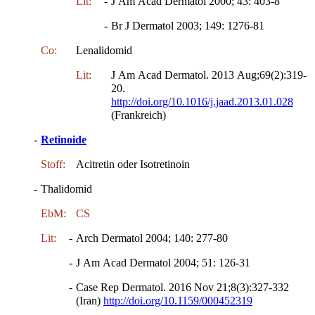
Lit:
-
J Am Acad Dermatol 2000; 43: 403-8
-
Br J Dermatol 2003; 149: 1276-81
Co:
Lenalidomid
Lit:
J Am Acad Dermatol. 2013 Aug;69(2):319-
20.
http://doi.org/10.1016/j.jaad.2013.01.028
(Frankreich)
-
Retinoide
Stoff:
Acitretin oder Isotretinoin
-
Thalidomid
EbM:
CS
Lit:
-
Arch Dermatol 2004; 140: 277-80
-
J Am Acad Dermatol 2004; 51: 126-31
-
Case Rep Dermatol. 2016 Nov 21;8(3):327-332
(Iran)
http://doi.org/10.1159/000452319