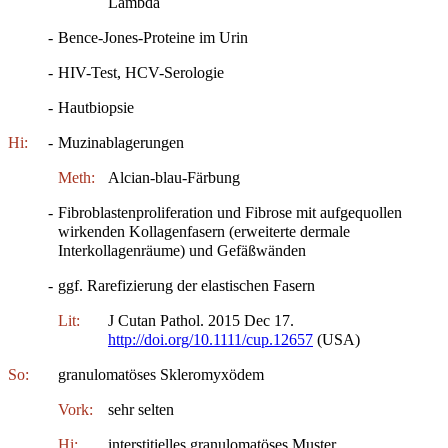
Lambda
-
Bence-Jones-Proteine im Urin
-
HIV-Test, HCV-Serologie
-
Hautbiopsie
Hi:
-
Muzinablagerungen
Meth:
Alcian-blau-Färbung
-
Fibroblastenproliferation und Fibrose mit aufgequollen
wirkenden Kollagenfasern (erweiterte dermale
Interkollagenräume) und Gefäßwänden
-
ggf. Rarefizierung der elastischen Fasern
Lit:
J Cutan Pathol. 2015 Dec 17.
http://doi.org/10.1111/cup.12657
(USA)
So:
granulomatöses Skleromyxödem
Vork:
sehr selten
Hi:
interstitielles granulomatöses Muster