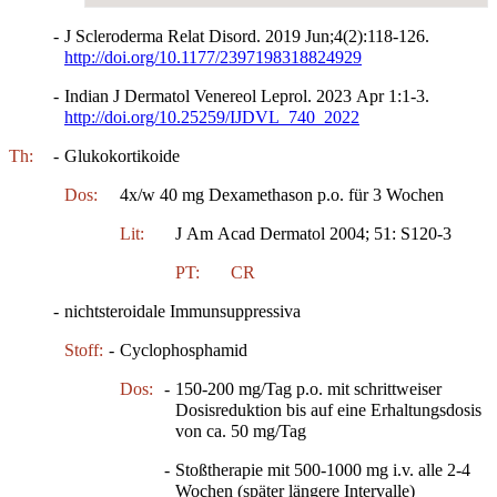
-
J Scleroderma Relat Disord. 2019 Jun;4(2):118-126.
http://doi.org/10.1177/2397198318824929
-
Indian J Dermatol Venereol Leprol. 2023 Apr 1:1-3.
http://doi.org/10.25259/IJDVL_740_2022
Th:
-
Glukokortikoide
Dos:
4x/w 40 mg Dexamethason p.o. für 3 Wochen
Lit:
J Am Acad Dermatol 2004; 51: S120-3
PT:
CR
-
nichtsteroidale Immunsuppressiva
Stoff:
-
Cyclophosphamid
Dos:
-
150-200 mg/Tag p.o. mit schrittweiser
Dosisreduktion bis auf eine Erhaltungsdosis
von ca. 50 mg/Tag
-
Stoßtherapie mit 500-1000 mg i.v. alle 2-4
Wochen (später längere Intervalle)