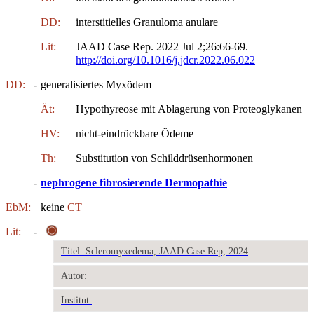
DD:
interstitielles Granuloma anulare
Lit:
JAAD Case Rep. 2022 Jul 2;26:66-69.
http://doi.org/10.1016/j.jdcr.2022.06.022
DD:
-
generalisiertes Myxödem
Ät:
Hypothyreose mit Ablagerung von Proteoglykanen
HV:
nicht-eindrückbare Ödeme
Th:
Substitution von Schilddrüsenhormonen
-
nephrogene fibrosierende Dermopathie
EbM:
keine
CT
Lit:
-
Titel: Scleromyxedema, JAAD Case Rep, 2024
Autor:
Institut: