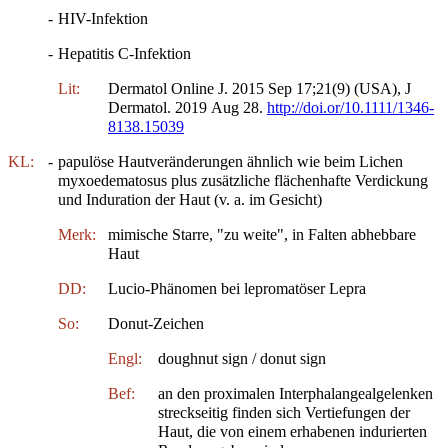
-
HIV-Infektion
-
Hepatitis C-Infektion
Lit:
Dermatol Online J. 2015 Sep 17;21(9) (USA), J
Dermatol. 2019 Aug 28.
http://doi.or/10.1111/1346-
8138.15039
KL:
-
papulöse Hautveränderungen ähnlich wie beim Lichen
myxoedematosus plus zusätzliche flächenhafte Verdickung
und Induration der Haut (v. a. im Gesicht)
Merk:
mimische Starre, "zu weite", in Falten abhebbare
Haut
DD:
Lucio-Phänomen bei lepromatöser Lepra
So:
Donut-Zeichen
Engl:
doughnut sign / donut sign
Bef:
an den proximalen Interphalangealgelenken
streckseitig finden sich Vertiefungen der
Haut, die von einem erhabenen indurierten