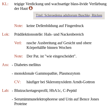
KL:
teigige Verdickung und wachsartige blass-livide Verfärbung
der Haut
Titel: Scleroedema adultorum Buschke, Rücken
Note:
keine Dellenbildung auf Fingerdruck
Lok:
Prädilektionsstelle: Hals- und Nackenbereich
Verl:
rasche Ausbreitung auf Gesicht und obere
Körperhälfte binnen Wochen
Note:
Der Pat. ist "wie eingescheidet".
Ass:
-
Diabetes mellitus
-
monoklonale Gammopathie, Plasmozytom
CV:
häufiger bei Skleromyxödem Arndt-Gottron
Lab:
-
Blutzuckertagesprofil, HbA1c, C-Peptid
-
Serumimmunelektrophorese und Urin auf Bence Jones
Proteine