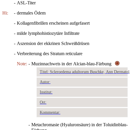
-
ASL-Titer
Hi:
-
dermales Ödem
-
Kollagenfibrillen erscheinen aufgefasert
-
milde lymphohistiozytäre Infiltrate
-
Aszension der ekkrinen Schweißdrüsen
-
Verbreiterung des Stratum reticulare
Note:
-
Muzinnachweis in der Alcian-blau-Färbung
Titel: Scleroedema adultorum Buschke, Ann Dermatol
Autor:
Institut:
Ort:
Kommentar:
-
Metachromasie (Hyaluronsäure) in der Toluidinblau-