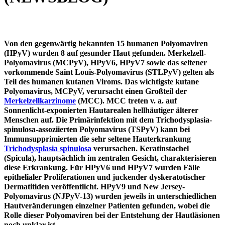
Von den gegenwärtig bekannten 15 humanen Polyomaviren
(HPyV) wurden 8 auf gesunder Haut gefunden. Merkelzell-
Polyomavirus (MCPyV), HPyV6, HPyV7 sowie das seltener
vorkommende Saint Louis-Polyomavirus (STLPyV) gelten als
Teil des humanen kutanen Viroms. Das wichtigste kutane
Polyomavirus, MCPyV, verursacht einen Großteil der
Merkelzellkarzinome
(MCC). MCC treten v. a. auf
Sonnenlicht-exponierten Hautarealen hellhäutiger älterer
Menschen auf. Die Primärinfektion mit dem Trichodysplasia-
spinulosa-assoziierten Polyomavirus (TSPyV) kann bei
Immunsupprimierten die sehr seltene Hauterkrankung
Trichodysplasia spinulosa
verursachen. Keratinstachel
(Spicula), hauptsächlich im zentralen Gesicht, charakterisieren
diese Erkrankung. Für HPyV6 und HPyV7 wurden Fälle
epithelialer Proliferationen und juckender dyskeratotischer
Dermatitiden veröffentlicht. HPyV9 und New Jersey-
Polyomavirus (NJPyV-13) wurden jeweils in unterschiedlichen
Hautveränderungen einzelner Patienten gefunden, wobei die
Rolle dieser Polyomaviren bei der Entstehung der Hautläsionen
noch unklar ist.