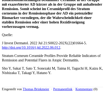
mit exazerbierter AD kürzer als in der Gruppe mit anhaltender
Remission. Somit scheint im Ceramidprofil des Stratum
corneums in der Remissionsphase der AD ein potenzieller
Biomarker vorzuliegen, der die Wahrscheinlichkeit einer
stabilen Remission oder einer hohen Rezidivneigung
vorherzusagen vermag.
Quelle:
J Invest Dermatol. 2022 Jul 21:S0022-202X(22)01664-5.
http://doi.org/10.1016/j.jid.2022.06.012
.
Stratum Corneum Ceramide Profiles Provide Reliable Indicators of
Remission and Potential Flares in Atopic Dermatitis.
Sho Y, Sakai T, Sato T, Sonezaki M, Taima H, Taguchi H, Kaizu K,
Nishizaka T, Takagi Y, Hatano Y.
Eingestellt von
Thomas Brinkmeier
·
Permanentlink
·
Kommentare
(0)