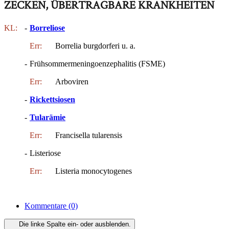
ZECKEN, ÜBERTRAGBARE KRANKHEITEN
KL:
-
Borreliose
Err:
Borrelia burgdorferi u. a.
-
Frühsommermeningoenzephalitis (FSME)
Err:
Arboviren
-
Rickettsiosen
-
Tularämie
Err:
Francisella tularensis
-
Listeriose
Err:
Listeria monocytogenes
Kommentare
(0)
Die linke Spalte ein- oder ausblenden.