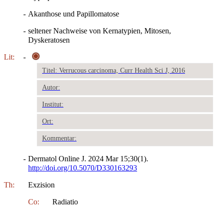
-
Akanthose und Papillomatose
-
seltener Nachweise von Kernatypien, Mitosen,
Dyskeratosen
Lit:
-
Titel: Verrucous carcinoma, Curr Health Sci J, 2016
Autor:
Institut:
Ort:
Kommentar:
-
Dermatol Online J. 2024 Mar 15;30(1).
http://doi.org/10.5070/D330163293
Th:
Exzision
Co:
Radiatio