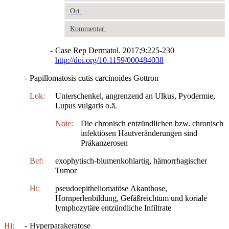
Ort:
Kommentar:
-
Case Rep Dermatol. 2017;9:225-230
http://doi.org/10.1159/000484038
-
Papillomatosis cutis carcinoides Gottron
Lok:
Unterschenkel, angrenzend an Ulkus, Pyodermie,
Lupus vulgaris o.ä.
Note:
Die chronisch entzündlichen bzw. chronisch
infektiösen Hautveränderungen sind
Präkanzerosen
Bef:
exophytisch-blumenkohlartig, hämorrhagischer
Tumor
Hi:
pseudoepitheliomatöse Akanthose,
Hornperlenbildung, Gefäßreichtum und koriale
lymphozytäre entzündliche Infiltrate
Hi:
-
Hyperparakeratose