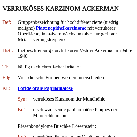
VERRUKÖSES KARZINOM ACKERMAN
Def:
Gruppenbezeichnung für hochdifferenzierte (niedrig
maligne)
Plattenepithelkarzinome
mit verruköser
Oberfläche, invasivem Wachstum aber nur geringer
Metastasierungsfrequenz
Histr:
Erstbeschreibung durch Lauren Vedder Ackerman im Jahre
1948
TF:
häufig nach chronischer Irritation
Etlg:
Vier klinische Formen werden unterschieden:
KL:
-
floride orale Papillomatose
Syn:
verruköses Karzinom der Mundhöhle
Bef:
rasch wachsende papillomatöse Plaques der
Mundschleimhaut
-
Riesenkondylome Buschke-Löwenstein:
Bef:
verruköse Plaques in der Genitoanalregion