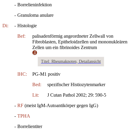
-
Borrelieninfektion
-
Granuloma anulare
Di:
-
Histologie
Bef:
palisadenförmig angeordneter Zellwall von
Fibroblasten, Epitheloidzellen und mononukleären
Zellen um ein fibrinoides Zentrum
Titel: Rheumaknoten, Detailansicht
IHC:
PG-M1 positiv
Bed:
spezifischer Histiozytenmarker
Lit:
J Cutan Pathol 2002; 29: 590-5
-
RF
(meist IgM-Autoantikörper gegen IgG)
-
TPHA
-
Borrelientiter