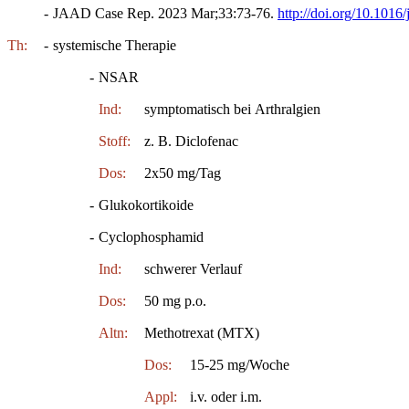
-
JAAD Case Rep. 2023 Mar;33:73-76.
http://doi.org/10.1016/
Th:
-
systemische Therapie
-
NSAR
Ind:
symptomatisch bei Arthralgien
Stoff:
z. B. Diclofenac
Dos:
2x50 mg/Tag
-
Glukokortikoide
-
Cyclophosphamid
Ind:
schwerer Verlauf
Dos:
50 mg p.o.
Altn:
Methotrexat (MTX)
Dos:
15-25 mg/Woche
Appl:
i.v. oder i.m.