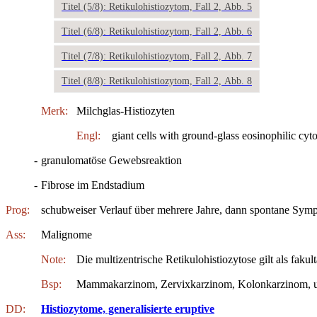
Titel (5/8): Retikulohistiozytom, Fall 2, Abb. 5
Titel (6/8): Retikulohistiozytom, Fall 2, Abb. 6
Titel (7/8): Retikulohistiozytom, Fall 2, Abb. 7
Titel (8/8): Retikulohistiozytom, Fall 2, Abb. 8
Merk:
Milchglas-Histiozyten
Engl:
giant cells with ground-glass eosinophilic cy
-
granulomatöse Gewebsreaktion
-
Fibrose im Endstadium
Prog:
schubweiser Verlauf über mehrere Jahre, dann spontane Sympt
Ass:
Malignome
Note:
Die multizentrische Retikulohistiozytose gilt als faku
Bsp:
Mammakarzinom, Zervixkarzinom, Kolonkarzinom, u
DD:
Histiozytome, generalisierte eruptive