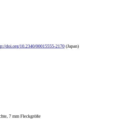
tp://doi.org/10.2340/00015555-2170
(Japan)
ichte, 7 mm Fleckgröße