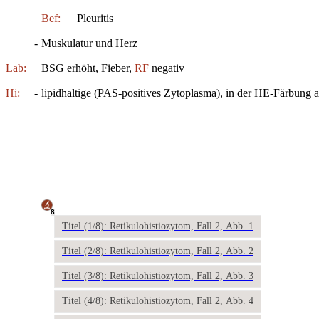
Bef:
Pleuritis
-
Muskulatur und Herz
Lab:
BSG erhöht, Fieber,
RF
negativ
Hi:
-
lipidhaltige (PAS-positives Zytoplasma), in der HE-Färbung a
8
Titel (1/8): Retikulohistiozytom, Fall 2, Abb. 1
Titel (2/8): Retikulohistiozytom, Fall 2, Abb. 2
Titel (3/8): Retikulohistiozytom, Fall 2, Abb. 3
Titel (4/8): Retikulohistiozytom, Fall 2, Abb. 4