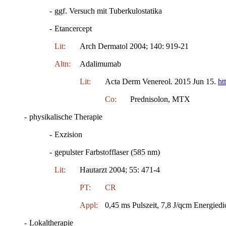
-
ggf. Versuch mit Tuberkulostatika
-
Etancercept
Lit:
Arch Dermatol 2004; 140: 919-21
Altn:
Adalimumab
Lit:
Acta Derm Venereol. 2015 Jun 15.
ht
Co:
Prednisolon, MTX
-
physikalische Therapie
-
Exzision
-
gepulster Farbstofflaser (585 nm)
Lit:
Hautarzt 2004; 55: 471-4
PT:
CR
Appl:
0,45 ms Pulszeit, 7,8 J/qcm Energied
-
Lokaltherapie