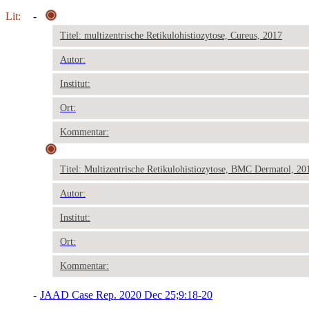
Lit:
-
Titel: multizentrische Retikulohistiozytose, Cureus, 2017
Autor:
Institut:
Ort:
Kommentar:
Titel: Multizentrische Retikulohistiozytose, BMC Dermatol, 20
Autor:
Institut:
Ort:
Kommentar:
-
JAAD Case Rep. 2020 Dec 25;9:18-20