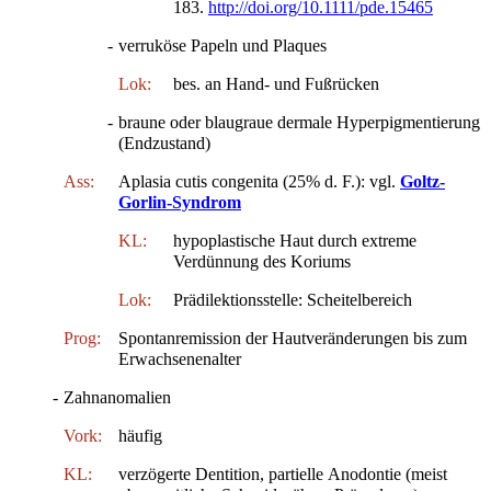
183.
http://doi.org/10.1111/pde.15465
-
verruköse Papeln und Plaques
Lok:
bes. an Hand- und Fußrücken
-
braune oder blaugraue dermale Hyperpigmentierung
(Endzustand)
Ass:
Aplasia cutis congenita (25% d. F.): vgl.
Goltz-
Gorlin-Syndrom
KL:
hypoplastische Haut durch extreme
Verdünnung des Koriums
Lok:
Prädilektionsstelle: Scheitelbereich
Prog:
Spontanremission der Hautveränderungen bis zum
Erwachsenenalter
-
Zahnanomalien
Vork:
häufig
KL:
verzögerte Dentition, partielle Anodontie (meist