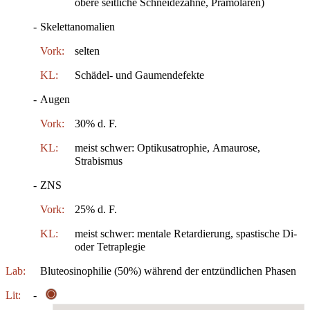
obere seitliche Schneidezähne, Prämolaren)
-
Skelettanomalien
Vork:
selten
KL:
Schädel- und Gaumendefekte
-
Augen
Vork:
30% d. F.
KL:
meist schwer: Optikusatrophie, Amaurose,
Strabismus
-
ZNS
Vork:
25% d. F.
KL:
meist schwer: mentale Retardierung, spastische Di-
oder Tetraplegie
Lab:
Bluteosinophilie (50%) während der entzündlichen Phasen
Lit:
-