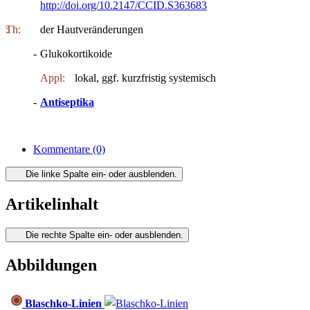
http://doi.org/10.2147/CCID.S363683
Th:
:
der Hautveränderungen
-
Glukokortikoide
Appl:
lokal, ggf. kurzfristig systemisch
-
Antiseptika
Kommentare
(0)
Die linke Spalte ein- oder ausblenden.
Artikelinhalt
Die rechte Spalte ein- oder ausblenden.
Abbildungen
Blaschko-Linien