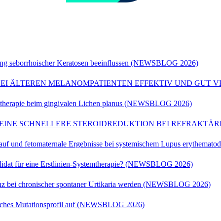
ng seborrhoischer Keratosen beeinflussen (NEWSBLOG 2026)
EI ÄLTEREN MELANOMPATIENTEN EFFEKTIV UND GUT V
emtherapie beim gingivalen Lichen planus (NEWSBLOG 2026)
N EINE SCHNELLERE STEROIDREDUKTION BEI REFRAKTÄ
rlauf und fetomaternale Ergebnisse bei systemischem Lupus erythe
andidat für eine Erstlinien-Systemtherapie? (NEWSBLOG 2026)
enz bei chronischer spontaner Urtikaria werden (NEWSBLOG 2026)
sches Mutationsprofil auf (NEWSBLOG 2026)