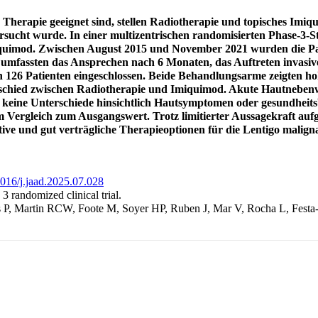
he Therapie geeignet sind, stellen Radiotherapie und topisches Imi
rsucht wurde. In einer multizentrischen randomisierten Phase-3-S
quimod. Zwischen August 2015 und November 2021 wurden die Pati
fassten das Ansprechen nach 6 Monaten, das Auftreten invasive
n 126 Patienten eingeschlossen. Beide Behandlungsarme zeigten 
erschied zwischen Radiotherapie und Imiquimod. Akute Hautneben
h keine Unterschiede hinsichtlich Hautsymptomen oder gesundheits
 Vergleich zum Ausgangswert. Trotz limitierter Aussagekraft aufg
ive und gut verträgliche Therapieoptionen für die Lentigo malign
.1016/j.jaad.2025.07.028
 randomized clinical trial.
P, Martin RCW, Foote M, Soyer HP, Ruben J, Mar V, Rocha L, Festa-