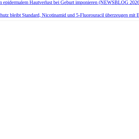
tem epidermalem Hautverlust bei Geburt imponieren (NEWSBLOG 2026
hutz bleibt Standard, Nicotinamid und 5-Fluorouracil überzeugen 