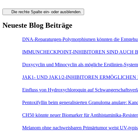
Die rechte Spalte ein- oder ausblenden.
Neueste Blog Beiträge
DNA-Reparaturgen-Polymorphismen könnten die Entstehu
IMMUNCHECKPOINT-INHIBITOREN SIND AUCH B
Doxycyclin und Minocyclin als mögliche Erstlinien-Syst
JAK1- UND JAK1/2-INHIBITOREN ERMÖGLICHE
Einfluss von Hydroxychloroquin auf Schwangerschaftsve
Pentoxifyllin beim generalisierten Granuloma anulare: K
CH50 könnte neuer Biomarker für Antihistaminika-Resist
Melanom ohne nachweisbaren Primärtumor weist UV-typi