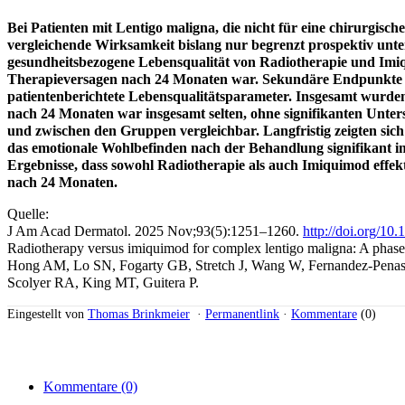
Bei Patienten mit Lentigo maligna, die nicht für eine chirurgisc
vergleichende Wirksamkeit bislang nur begrenzt prospektiv unte
gesundheitsbezogene Lebensqualität von Radiotherapie und Imi
Therapieversagen nach 24 Monaten war. Sekundäre Endpunkte um
patientenberichtete Lebensqualitätsparameter. Insgesamt wurde
nach 24 Monaten war insgesamt selten, ohne signifikanten Unt
und zwischen den Gruppen vergleichbar. Langfristig zeigten sic
das emotionale Wohlbefinden nach der Behandlung signifikant im
Ergebnisse, dass sowohl Radiotherapie als auch Imiquimod effekt
nach 24 Monaten.
Quelle:
J Am Acad Dermatol. 2025 Nov;93(5):1251–1260.
http://doi.org/10
Radiotherapy versus imiquimod for complex lentigo maligna: A phase 3
Hong AM, Lo SN, Fogarty GB, Stretch J, Wang W, Fernandez-Penas 
Scolyer RA, King MT, Guitera P.
Eingestellt von
Thomas Brinkmeier
·
Permanentlink
·
Kommentare
(0)
Kommentare
(0)