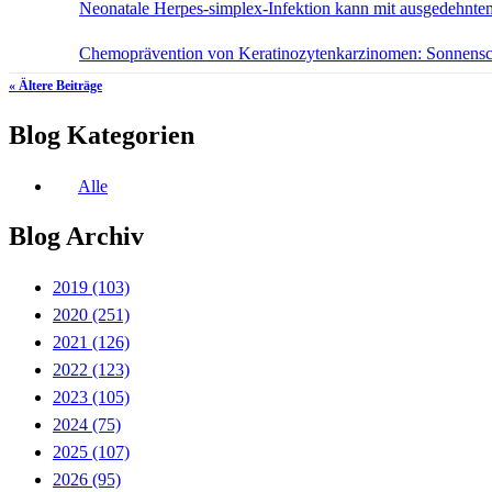
Neonatale Herpes-simplex-Infektion kann mit ausgedehn
Chemoprävention von Keratinozytenkarzinomen: Sonnensc
« Ältere Beiträge
Blog Kategorien
Alle
Blog Archiv
2019
(103)
2020
(251)
2021
(126)
2022
(123)
2023
(105)
2024
(75)
2025
(107)
2026
(95)