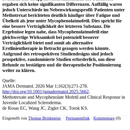
ergaben sich keine signifikanten Differenzen. Auffällig waren
jedoch Unterschiede im Nebenwirkungsprofil: Patienten unter
Methotrexat berichteten deutlich häufiger über Fatigue und
Übelkeit als jene unter Mycophenolatmofetil. Dies spricht für
eine bessere Verträglichkeit der letzteren Substanz. Die
Ergebnisse legen nahe, dass Mycophenolatmofetil eine
gleichwertige Wirksamkeit bei potenziell besserer
Verträglichkeit bietet und somit als alternative
Erstlinientherapie in Betracht gezogen werden könnte.
Aufgrund des retrospektiven Studiendesigns sind jedoch
prospektive, randomisierte Studien erforderlich, um diese
Befunde zu bestätigen und die therapeutische Positionierung
weiter zu klären.
Quelle:
JAMA Dermatol. 2026 Mar 1;162(3):271-278.
http://doi.org/10.1001/jamadermatol.2025.5662
.
Methotrexate and Mycophenolate Mofetil and Clinical Response in
Juvenile Localized Scleroderma.
de Rosas EC, Wang JC, Zigler CK, Torok KS.
Eingestellt von
Thomas Brinkmeier
·
Permanentlink
·
Kommentare
(0)