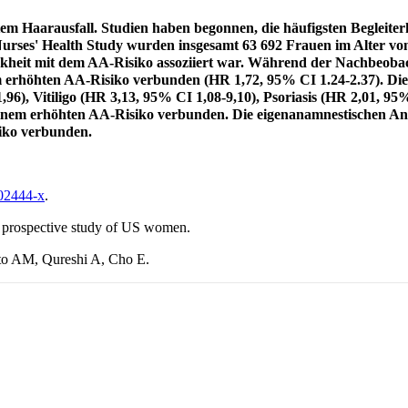
tem Haarausfall. Studien haben begonnen, die häufigsten Begleit
r Nurses' Health Study wurden insgesamt 63 692 Frauen im Alter vo
ankheit mit dem AA-Risiko assoziiert war. Während der Nachbeobac
 erhöhten AA-Risiko verbunden (HR 1,72, 95% CI 1.24-2.37). Di
,96), Vitiligo (HR 3,13, 95% CI 1,08-9,10), Psoriasis (HR 2,01, 9
t einem erhöhten AA-Risiko verbunden. Die eigenanamnestischen
iko verbunden.
-02444-x
.
a prospective study of US women.
o AM, Qureshi A, Cho E.