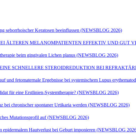
ng seborrhoischer Keratosen beeinflussen (NEWSBLOG 2026)
EI ÄLTEREN MELANOMPATIENTEN EFFEKTIV UND GUT V
emtherapie beim gingivalen Lichen planus (NEWSBLOG 2026)
N EINE SCHNELLERE STEROIDREDUKTION BEI REFRAKTÄ
rlauf und fetomaternale Ergebnisse bei systemischem Lupus erythe
andidat für eine Erstlinien-Systemtherapie? (NEWSBLOG 2026)
enz bei chronischer spontaner Urtikaria werden (NEWSBLOG 2026)
sches Mutationsprofil auf (NEWSBLOG 2026)
tem epidermalem Hautverlust bei Geburt imponieren (NEWSBLOG 2026