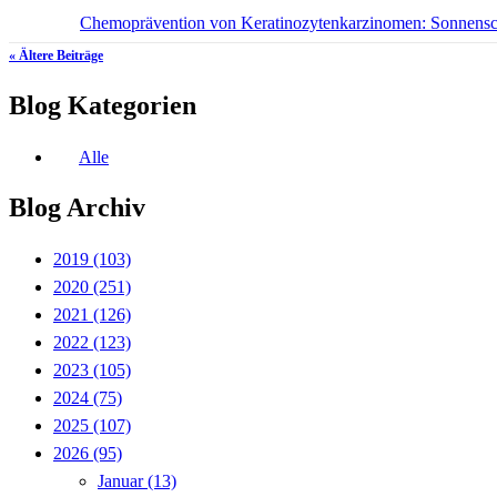
Chemoprävention von Keratinozytenkarzinomen: Sonnensc
« Ältere Beiträge
Blog Kategorien
Alle
Blog Archiv
2019
(103)
2020
(251)
2021
(126)
2022
(123)
2023
(105)
2024
(75)
2025
(107)
2026
(95)
Januar
(13)