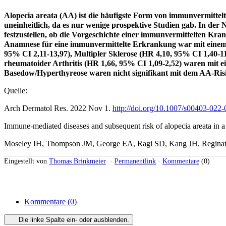
Alopecia areata (AA) ist die häufigste Form von immunvermittel
uneinheitlich, da es nur wenige prospektive Studien gab. In de
festzustellen, ob die Vorgeschichte einer immunvermittelten Kr
Anamnese für eine immunvermittelte Erkrankung war mit einem
95% CI 2,11-13,97), Multipler Sklerose (HR 4,10, 95% CI 1,40-11
rheumatoider Arthritis (HR 1,66, 95% CI 1,09-2,52) waren mi
Basedow/Hyperthyreose waren nicht signifikant mit dem AA-Ris
Quelle:
Arch Dermatol Res. 2022 Nov 1.
http://doi.org/10.1007/s00403-022
Immune-mediated diseases and subsequent risk of alopecia areata in 
Moseley IH, Thompson JM, George EA, Ragi SD, Kang JH, Reginat
Eingestellt von
Thomas Brinkmeier
·
Permanentlink
·
Kommentare
(0)
Kommentare
(0)
Die linke Spalte ein- oder ausblenden.