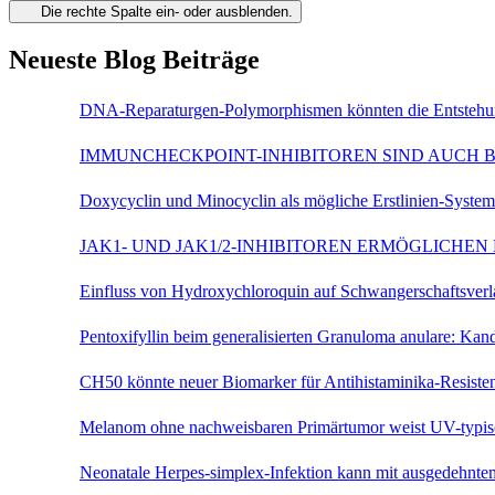
Die rechte Spalte ein- oder ausblenden.
Neueste Blog Beiträge
DNA-Reparaturgen-Polymorphismen könnten die Entstehu
IMMUNCHECKPOINT-INHIBITOREN SIND AUCH B
Doxycyclin und Minocyclin als mögliche Erstlinien-Syst
JAK1- UND JAK1/2-INHIBITOREN ERMÖGLICHE
Einfluss von Hydroxychloroquin auf Schwangerschaftsve
Pentoxifyllin beim generalisierten Granuloma anulare: K
CH50 könnte neuer Biomarker für Antihistaminika-Resist
Melanom ohne nachweisbaren Primärtumor weist UV-typi
Neonatale Herpes-simplex-Infektion kann mit ausgedehn