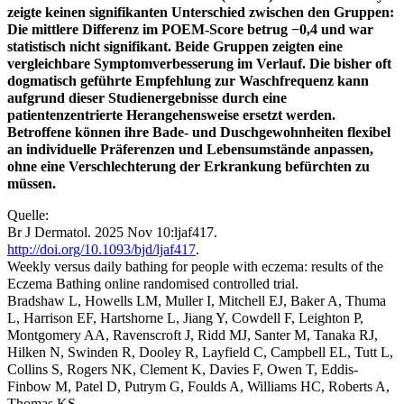
zeigte keinen signifikanten Unterschied zwischen den Gruppen:
Die mittlere Differenz im POEM-Score betrug −0,4 und war
statistisch nicht signifikant. Beide Gruppen zeigten eine
vergleichbare Symptomverbesserung im Verlauf. Die bisher oft
dogmatisch geführte Empfehlung zur Waschfrequenz kann
aufgrund dieser Studienergebnisse durch eine
patientenzentrierte Herangehensweise ersetzt werden.
Betroffene können ihre Bade- und Duschgewohnheiten flexibel
an individuelle Präferenzen und Lebensumstände anpassen,
ohne eine Verschlechterung der Erkrankung befürchten zu
müssen.
Quelle:
Br J Dermatol. 2025 Nov 10:ljaf417.
http://doi.org/10.1093/bjd/ljaf417
.
Weekly versus daily bathing for people with eczema: results of the
Eczema Bathing online randomised controlled trial.
Bradshaw L, Howells LM, Muller I, Mitchell EJ, Baker A, Thuma
L, Harrison EF, Hartshorne L, Jiang Y, Cowdell F, Leighton P,
Montgomery AA, Ravenscroft J, Ridd MJ, Santer M, Tanaka RJ,
Hilken N, Swinden R, Dooley R, Layfield C, Campbell EL, Tutt L,
Collins S, Rogers NK, Clement K, Davies F, Owen T, Eddis-
Finbow M, Patel D, Putrym G, Foulds A, Williams HC, Roberts A,
Thomas KS.