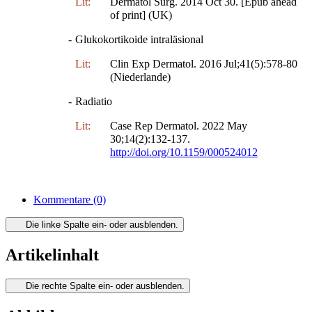
Lit:
Dermatol Surg. 2014 Oct 30. [Epub ahead
of print] (UK)
-
Glukokortikoide intraläsional
Lit:
Clin Exp Dermatol. 2016 Jul;41(5):578-80
(Niederlande)
-
Radiatio
Lit:
Case Rep Dermatol. 2022 May
30;14(2):132-137.
http://doi.org/10.1159/000524012
Kommentare
(0)
Die linke Spalte ein- oder ausblenden.
Artikelinhalt
Die rechte Spalte ein- oder ausblenden.