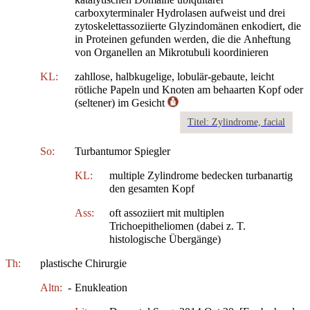
carboxyterminaler Hydrolasen aufweist und drei
zytoskelettassoziierte Glyzindomänen enkodiert, die
in Proteinen gefunden werden, die die Anheftung
von Organellen an Mikrotubuli koordinieren
KL:
zahllose, halbkugelige, lobulär-gebaute, leicht
rötliche Papeln und Knoten am behaarten Kopf oder
(seltener) im Gesicht
Titel: Zylindrome, facial
So:
Turbantumor Spiegler
KL:
multiple Zylindrome bedecken turbanartig
den gesamten Kopf
Ass:
oft assoziiert mit multiplen
Trichoepitheliomen (dabei z. T.
histologische Übergänge)
Th:
plastische Chirurgie
Altn:
-
Enukleation