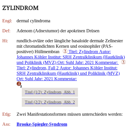
ZYLINDROM
Engl:
dermal cylindroma
Def:
Adenom (Adnextumor) der apokrinen Drüsen
Hi:
rundlich-ovläre oder längliche basaloide dermale Zellnester
mit chromatindichten Kernen und eosinophiler (PAS-
positiver) Hüllmembran
Titel: Zylindrom
Autor:
Johannes Köhler
Institut: SRH Zentralklinikum (Hautklinik)
und Poliklinik (MVZ)
Ort: Suhl
Jahr: 2021
Kommentar:
Titel: Zylindrom, Fall 2
Autor: Johannes Köhler
Institut:
SRH Zentralklinikum (Hautklinik) und Poliklinik (MVZ)
Ort: Suhl
Jahr: 2021
Kommentar:
2
Titel (1/2): Zylindrom, Abb. 1
Titel (2/2): Zylindrom, Abb. 2
Etlg:
Zwei Manifestationsformen müssen unterschieden werden:
Ass:
Brooke-Spiegler-Syndrom