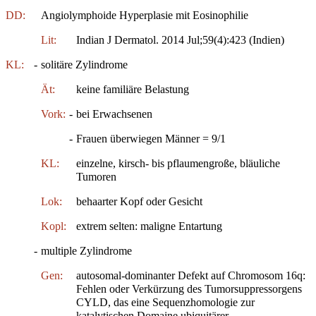
DD:
Angiolymphoide Hyperplasie mit Eosinophilie
Lit:
Indian J Dermatol. 2014 Jul;59(4):423 (Indien)
KL:
-
solitäre Zylindrome
Ät:
keine familiäre Belastung
Vork:
-
bei Erwachsenen
-
Frauen überwiegen Männer = 9/1
KL:
einzelne, kirsch- bis pflaumengroße, bläuliche
Tumoren
Lok:
behaarter Kopf oder Gesicht
Kopl:
extrem selten: maligne Entartung
-
multiple Zylindrome
Gen:
autosomal-dominanter Defekt auf Chromosom 16q:
Fehlen oder Verkürzung des Tumorsuppressorgens
CYLD, das eine Sequenzhomologie zur
katalytischen Domaine ubiquitärer