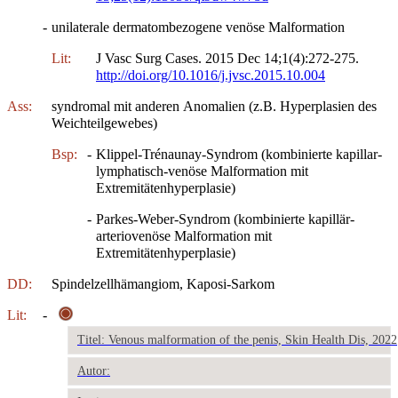
-
unilaterale dermatombezogene venöse Malformation
Lit:
J Vasc Surg Cases. 2015 Dec 14;1(4):272-275.
http://doi.org/10.1016/j.jvsc.2015.10.004
Ass:
syndromal mit anderen Anomalien (z.B. Hyperplasien des
Weichteilgewebes)
Bsp:
-
Klippel-Trénaunay-Syndrom (kombinierte kapillar-
lymphatisch-venöse Malformation mit
Extremitätenhyperplasie)
-
Parkes-Weber-Syndrom (kombinierte kapillär-
arteriovenöse Malformation mit
Extremitätenhyperplasie)
DD:
Spindelzellhämangiom, Kaposi-Sarkom
Lit:
-
Titel: Venous malformation of the penis, Skin Health Dis, 2022
Autor: