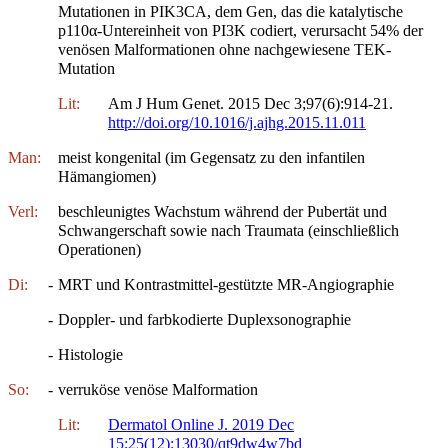
Mutationen in PIK3CA, dem Gen, das die katalytische
p110α-Untereinheit von PI3K codiert, verursacht 54% der
venösen Malformationen ohne nachgewiesene TEK-
Mutation
Lit:
Am J Hum Genet. 2015 Dec 3;97(6):914-21.
http://doi.org/10.1016/j.ajhg.2015.11.011
Man:
meist kongenital (im Gegensatz zu den infantilen
Hämangiomen)
Verl:
beschleunigtes Wachstum während der Pubertät und
Schwangerschaft sowie nach Traumata (einschließlich
Operationen)
Di:
-
MRT und Kontrastmittel-gestützte MR-Angiographie
-
Doppler- und farbkodierte Duplexsonographie
-
Histologie
So:
-
verruköse venöse Malformation
Lit:
Dermatol Online J. 2019 Dec
15;25(12):13030/qt9dw4w7bd