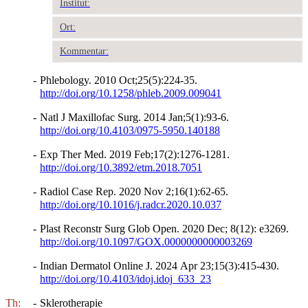
Institut:
Ort:
Kommentar:
-
Phlebology. 2010 Oct;25(5):224-35.
http://doi.org/10.1258/phleb.2009.009041
-
Natl J Maxillofac Surg. 2014 Jan;5(1):93-6.
http://doi.org/10.4103/0975-5950.140188
-
Exp Ther Med. 2019 Feb;17(2):1276-1281.
http://doi.org/10.3892/etm.2018.7051
-
Radiol Case Rep. 2020 Nov 2;16(1):62-65.
http://doi.org/10.1016/j.radcr.2020.10.037
-
Plast Reconstr Surg Glob Open. 2020 Dec; 8(12): e3269.
http://doi.org/10.1097/GOX.0000000000003269
-
Indian Dermatol Online J. 2024 Apr 23;15(3):415-430.
http://doi.org/10.4103/idoj.idoj_633_23
Th:
-
Sklerotherapie