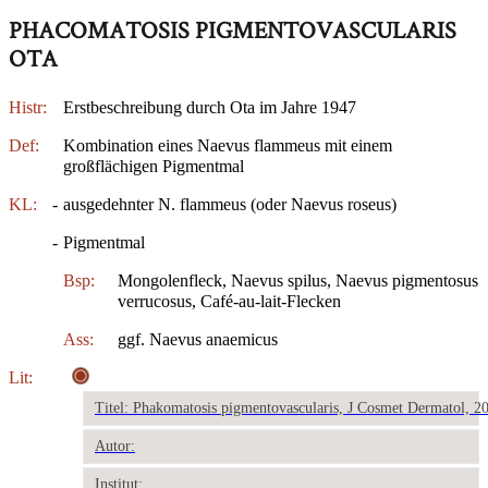
PHACOMATOSIS PIGMENTOVASCULARIS
OTA
Histr:
Erstbeschreibung durch Ota im Jahre 1947
Def:
Kombination eines Naevus flammeus mit einem
großflächigen Pigmentmal
KL:
-
ausgedehnter N. flammeus (oder Naevus roseus)
-
Pigmentmal
Bsp:
Mongolenfleck, Naevus spilus, Naevus pigmentosus
verrucosus, Café-au-lait-Flecken
Ass:
ggf. Naevus anaemicus
Lit:
Titel: Phakomatosis pigmentovascularis, J Cosmet Dermatol, 2
Autor:
Institut: