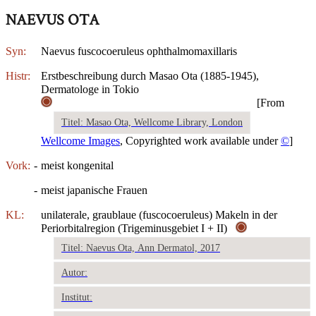
NAEVUS OTA
Syn:
Naevus fuscocoeruleus ophthalmomaxillaris
Histr:
Erstbeschreibung durch Masao Ota (1885-1945),
Dermatologe in Tokio
[From
Titel: Masao Ota, Wellcome Library, London
Wellcome Images
, Copyrighted work available under
©
]
Vork:
-
meist kongenital
-
meist japanische Frauen
KL:
unilaterale, graublaue (fuscocoeruleus) Makeln in der
Periorbitalregion (Trigeminusgebiet I + II)
Titel: Naevus Ota, Ann Dermatol, 2017
Autor:
Institut: