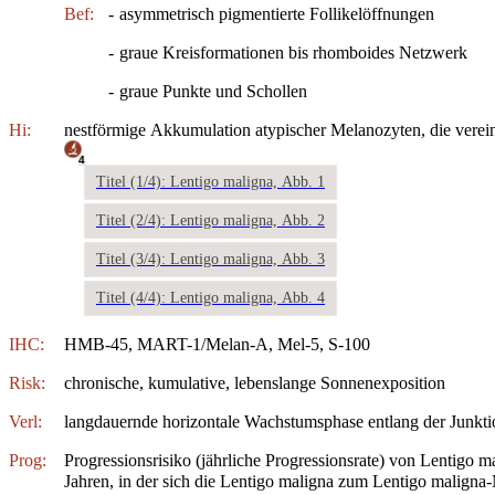
Bef:
-
asymmetrisch pigmentierte Follikelöffnungen
-
graue Kreisformationen bis rhomboides Netzwerk
-
graue Punkte und Schollen
Hi:
nestförmige Akkumulation atypischer Melanozyten, die verein
4
Titel (1/4): Lentigo maligna, Abb. 1
Titel (2/4): Lentigo maligna, Abb. 2
Titel (3/4): Lentigo maligna, Abb. 3
Titel (4/4): Lentigo maligna, Abb. 4
IHC:
HMB-45, MART-1/Melan-A, Mel-5, S-100
Risk:
chronische, kumulative, lebenslange Sonnenexposition
Verl:
langdauernde horizontale Wachstumsphase entlang der Junkt
Prog:
Progressionsrisiko (jährliche Progressionsrate) von Lentigo
Jahren, in der sich die Lentigo maligna zum Lentigo maligna