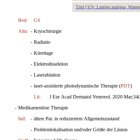
Titel (3/3): Lentigo maligna, Wang
Bed:
GS
Altn:
-
Kryochirurgie
-
Radiatio
-
Kürettage
-
Elektrodissektion
-
Laserablation
-
laser-assistierte photodynamische Therapie (
PDT
)
Lit:
J Eur Acad Dermatol Venereol. 2020 Mar;34
-
Medikamentöse Therapie
Ind:
-
ältere Pat. in reduziertem Allgemeinzustand
-
Problemlokalisation und/oder Größe der Läsion