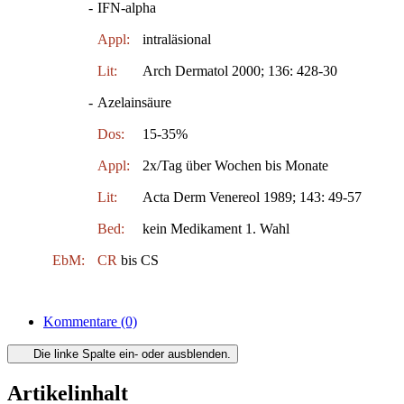
-
IFN-alpha
Appl:
intraläsional
Lit:
Arch Dermatol 2000; 136: 428-30
-
Azelainsäure
Dos:
15-35%
Appl:
2x/Tag über Wochen bis Monate
Lit:
Acta Derm Venereol 1989; 143: 49-57
Bed:
kein Medikament 1. Wahl
EbM:
CR
bis CS
Kommentare
(0)
Die linke Spalte ein- oder ausblenden.
Artikelinhalt