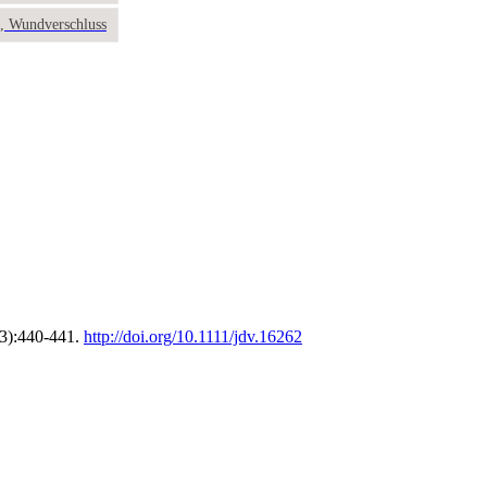
e, Wundverschluss
(3):440-441.
http://doi.org/10.1111/jdv.16262