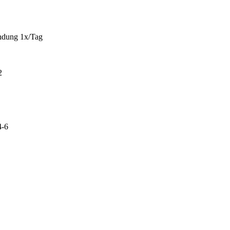
ündung 1x/Tag
2
4-6