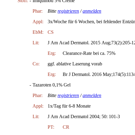
Stoff:
-
Imiquimod 5% Creme
Phar:
Bitte
registrieren
/
anmelden
Appl:
3x/Woche für 6 Wochen, bei fehlender Entz
EbM:
CS
Lit:
J Am Acad Dermatol. 2015 Aug;73(2):205-1
Erg:
Clearance-Rate bei ca. 75%
Co:
ggf. ablative Laserung vorab
Erg:
Br J Dermatol. 2016 May;174(5):113
-
Tazaroten 0,1% Gel
Phar:
Bitte
registrieren
/
anmelden
Appl:
1x/Tag für 6-8 Monate
Lit:
J Am Acad Dermatol 2004; 50: 101-3
PT:
CR