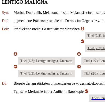
LENTIGO MALIGNA
Syn:
Morbus Dubreuilh, Melanoma in situ, Melanosis circumscript
Def:
pigmentierte Präkanzerose, die die Dermis im Gegensatz zum 
Lok:
Prädilektionsstelle: Gesicht älterer Menschen
Titel (1/2): 
Titel (2/2): 
Titel (1/2): Lentigo maligna, Unterarm
Titel (1/2): Le
Titel (2/2): Lentigo maligna, Unterarm
Titel (2/2): Le
Di:
-
Biopsie der am stärksten pigmentierten bzw. dermatoskopisch 
-
Typische Merkmale in der Auflichtmikroskopie
Titel: Le