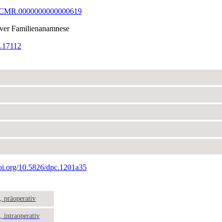
97/CMR.0000000000000619
tiver Familienanamnese
d.17112
doi.org/10.5826/dpc.1201a35
, präoperativ
 intraoperativ