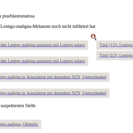
a praeblastomatosa
Lentigo-maligna-Melanom noch nicht infiltriert hat
2
frühe Lentigo maligna assoziiert mit Lentigo solaris
Titel (1/2): Lentig
Titel (2/2): Lentig
frühe Lentigo maligna assoziiert mit Lentigo solaris
ntigo maligna in Assoziation mit dermalem NZN, Unterschenkel
ntigo maligna in Assoziation mit dermalem NZN, Unterschenkel
suspektesten Stelle
ntigo maligna, Ohrhelix