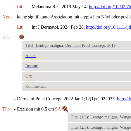
Lit:
Melanoma Res. 2019 May 14.
http://doi.org/10.10
Note:
keine signifikante Assoziation mit atypischen Nävi oder posi
Lit:
Int J Dermatol. 2024 Feb 28.
http://doi.org/10.1111/ij
Lit:
-
Titel: Lentigo maligna, Dermatol Pract Concept, 2019
Autor:
Institut:
Ort:
Kommentar:
-
Dermatol Pract Concept. 2022 Jan 1;12(1):e2022035.
http://
Th:
-
Exzision mit 0,5 cm
SA
3
Titel (1/3): Lentigo maligna, Wange
Titel (2/3): Lentigo maligna, Wange,