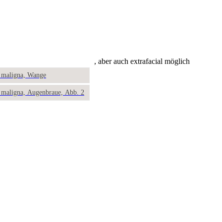
, aber auch extrafacial möglich
o maligna, Wange
o maligna, Augenbraue, Abb. 2