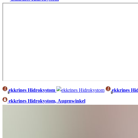
ekkrines Hidrokystom
ekkrines Hi
3
3
ekkrines Hidrokystom, Augenwinkel