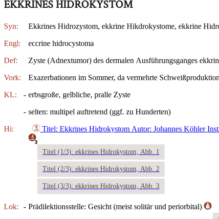
EKKRINES HIDROKYSTOM
Syn:
Ekkrines Hidrozystom, ekkrine Hikdrokystome, ekkrine Hid
Engl:
eccrine hidrocystoma
Def:
Zyste (Adnextumor) des dermalen Ausführungsganges ekkri
Vork:
Exazerbationen im Sommer, da vermehrte Schweißproduktion z
KL:
-
erbsgroße, gelbliche, pralle Zyste
-
selten: multipel auftretend (ggf. zu Hunderten)
Hi:
Titel: Ekkrines Hidrokystom
Autor: Johannes Köhler
Ins
3
Titel (1/3): ekkrines Hidrokystom, Abb. 1
Titel (2/3): ekkrines Hidrokystom, Abb. 2
Titel (3/3): ekkrines Hidrokystom, Abb. 3
Lok:
-
Prädilektionsstelle: Gesicht (meist solitär und periorbital)