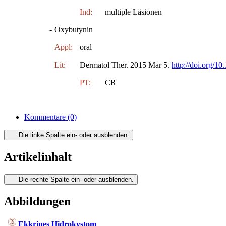
Ind:
multiple Läsionen
-
Oxybutynin
Appl:
oral
Lit:
Dermatol Ther. 2015 Mar 5.
http://doi.org/10
PT:
CR
Kommentare
(0)
Die linke Spalte ein- oder ausblenden.
Artikelinhalt
Die rechte Spalte ein- oder ausblenden.
Abbildungen
Ekkrines Hidrokystom