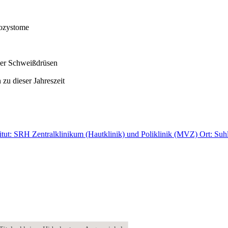
rozystome
ner Schweißdrüsen
u dieser Jahreszeit
titut: SRH Zentralklinikum (Hautklinik) und Poliklinik (MVZ)
Ort: Suh