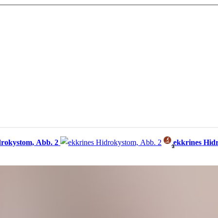
drokystom, Abb. 2
ekkrines Hid
3