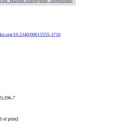
Titel: ekkrines Hidrokystom, Augenwinkel
/doi.org/10.2340/00015555-3716
2):296-7
 of print]