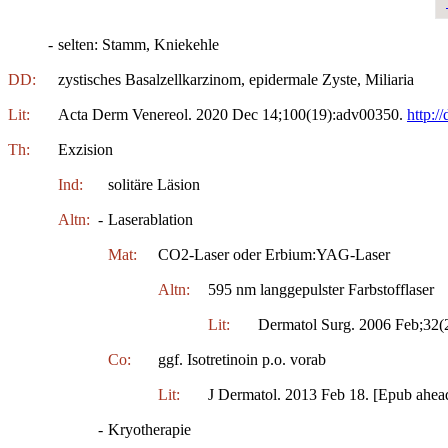
-
selten: Stamm, Kniekehle
DD:
zystisches Basalzellkarzinom, epidermale Zyste, Miliaria
Lit:
Acta Derm Venereol. 2020 Dec 14;100(19):adv00350.
http:/
Th:
Exzision
Ind:
solitäre Läsion
Altn:
-
Laserablation
Mat:
CO2-Laser oder Erbium:YAG-Laser
Altn:
595 nm langgepulster Farbstofflaser
Lit:
Dermatol Surg. 2006 Feb;32(
Co:
ggf. Isotretinoin p.o. vorab
Lit:
J Dermatol. 2013 Feb 18. [Epub ahead
-
Kryotherapie