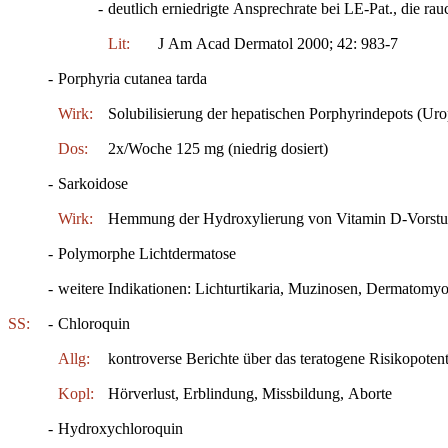
-
deutlich erniedrigte Ansprechrate bei LE-Pat., die ra
Lit:
J Am Acad Dermatol 2000; 42: 983-7
-
Porphyria cutanea tarda
Wirk:
Solubilisierung der hepatischen Porphyrindepots (Uro
Dos:
2x/Woche 125 mg (niedrig dosiert)
-
Sarkoidose
Wirk:
Hemmung der Hydroxylierung von Vitamin D-Vorstu
-
Polymorphe Lichtdermatose
-
weitere Indikationen: Lichturtikaria, Muzinosen, Dermatomyosi
SS:
-
Chloroquin
Allg:
kontroverse Berichte über das teratogene Risikopotent
Kopl:
Hörverlust, Erblindung, Missbildung, Aborte
-
Hydroxychloroquin