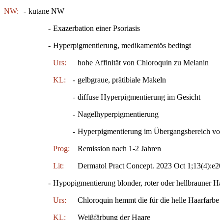
NW:
-
kutane NW
-
Exazerbation einer Psoriasis
-
Hyperpigmentierung, medikamentös bedingt
Urs:
hohe Affinität von Chloroquin zu Melanin
KL:
-
gelbgraue, prätibiale Makeln
-
diffuse Hyperpigmentierung im Gesicht
-
Nagelhyperpigmentierung
-
Hyperpigmentierung im Übergangsbereich v
Prog:
Remission nach 1-2 Jahren
Lit:
Dermatol Pract Concept. 2023 Oct 1;13(4):e
-
Hypopigmentierung blonder, roter oder hellbrauner H
Urs:
Chloroquin hemmt die für die helle Haarfarbe
KL:
Weißfärbung der Haare