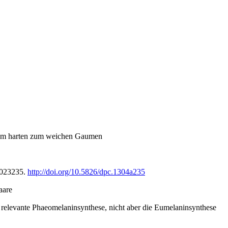
om harten zum weichen Gaumen
2023235.
http://doi.org/10.5826/dpc.1304a235
aare
 relevante Phaeomelaninsynthese, nicht aber die Eumelaninsynthese