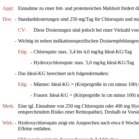
Appl:
Einnahme zu einer fett- und proteinreichen Mahlzeit fördert d
Dos:
-
Standarddosierungen sind 250 mg/Tag für Chloroquin und m
CV:
Diese Dosierungen sind jedoch bei einer Vielzahl von
-
Wichtig ist neben indikationsspezifischen Dosisempfehlungen
Etlg:
-
Chloroquin: max. 3,4 bis 4,0 mg/kg Ideal-KG/Tag
-
Hydroxychloroquin: max. 5,0 mg/kg Ideal-KG/Tag
-
Das Ideal-KG berechnet sich folgendermaßen:
Etlg:
-
Männer: Ideal-KG = (Körpergröße in cm minus 100)
-
Frauen: Ideal-KG = (Körpergröße in cm minus 100)
Merk:
Eine tgl. Einnahme von 250 mg Chloroquin oder 400 mg Hydro
entsprechendem Risiko einer Retinopathie). Deshalb ist Vorsic
Wirk:
-
Hydroxychloroquin zeigt ein Ansprechen nach etwa 6 Wochen; d
Effekte entfalten.