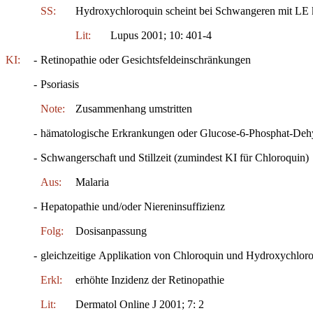
SS:
Hydroxychloroquin scheint bei Schwangeren mit LE 
Lit:
Lupus 2001; 10: 401-4
KI:
-
Retinopathie oder Gesichtsfeldeinschränkungen
-
Psoriasis
Note:
Zusammenhang umstritten
-
hämatologische Erkrankungen oder Glucose-6-Phosphat-De
-
Schwangerschaft und Stillzeit (zumindest KI für Chloroquin)
Aus:
Malaria
-
Hepatopathie und/oder Niereninsuffizienz
Folg:
Dosisanpassung
-
gleichzeitige Applikation von Chloroquin und Hydroxychlor
Erkl:
erhöhte Inzidenz der Retinopathie
Lit:
Dermatol Online J 2001; 7: 2