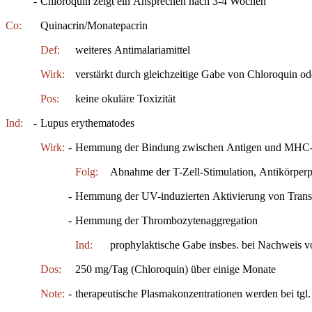
-
Chloroquin zeigt ein Ansprechen nach 3-4 Wochen
Co:
Quinacrin/Monatepacrin
Def:
weiteres Antimalariamittel
Wirk:
verstärkt durch gleichzeitige Gabe von Chloroquin o
Pos:
keine okuläre Toxizität
Ind:
-
Lupus erythematodes
Wirk:
-
Hemmung der Bindung zwischen Antigen und MHC-K
Folg:
Abnahme der T-Zell-Stimulation, Antikörper
-
Hemmung der UV-induzierten Aktivierung von Transk
-
Hemmung der Thrombozytenaggregation
Ind:
prophylaktische Gabe insbes. bei Nachweis 
Dos:
250 mg/Tag (Chloroquin) über einige Monate
Note:
-
therapeutische Plasmakonzentrationen werden bei tgl.