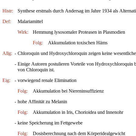
Histr:
Synthese erstmals durch Andersag im Jahre 1934 als Alternat
Def:
Malariamittel
Wirk:
Hemmung lysosomaler Proteasen in Plasmodien
Folg:
Akkumulation toxischen Häms
Allg:
-
Chloroquin und Hydroxychloroquin zeigen keine wesentlich
-
Einige Autoren postulieren Vorteile von Hydroxychloroquin 
von Chloroquin ist.
Eig:
-
vorwiegend renale Elimination
Folg:
Akkumulation bei Niereninsuffizienz
-
hohe Affinität zu Melanin
Folg:
Akkumulation in Iris, Chorioidea und Innenohr
-
keine Speicherung im Fettgewebe
Folg:
Dosisberechnung nach dem Körperidealgewicht