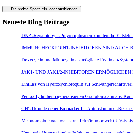
Die rechte Spalte ein- oder ausblenden.
Neueste Blog Beiträge
DNA-Reparaturgen-Polymorphismen könnten die Entstehu
IMMUNCHECKPOINT-INHIBITOREN SIND AUCH B
Doxycyclin und Minocyclin als mögliche Erstlinien-Syst
JAK1- UND JAK1/2-INHIBITOREN ERMÖGLICHE
Einfluss von Hydroxychloroquin auf Schwangerschaftsve
Pentoxifyllin beim generalisierten Granuloma anulare: K
CH50 könnte neuer Biomarker für Antihistaminika-Resist
Melanom ohne nachweisbaren Primärtumor weist UV-typi
Neonatale Herpes-simplex-Infektion kann mit ausgedehn