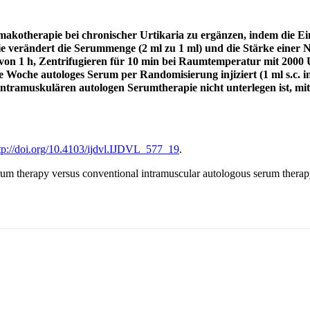
rmakotherapie bei chronischer Urtikaria zu ergänzen, indem die E
ie verändert die Serummenge (2 ml zu 1 ml) und die Stärke einer 
t von 1 h, Zentrifugieren für 10 min bei Raumtemperatur mit 20
 Woche autologes Serum per Randomisierung injiziert (1 ml s.c. i
intramuskulären autologen Serumtherapie nicht unterlegen ist, mi
tp://doi.org/10.4103/ijdvl.IJDVL_577_19
.
rum therapy versus conventional intramuscular autologous serum therapy