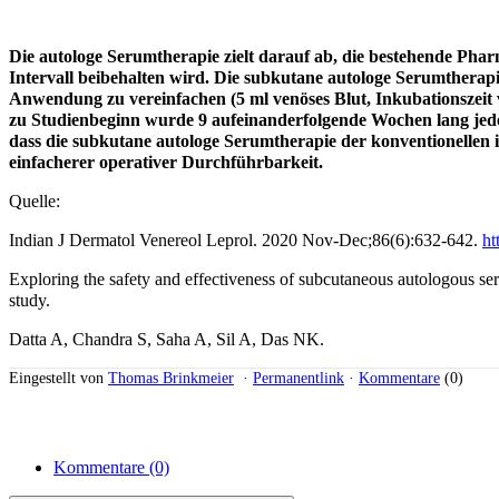
Die autologe Serumtherapie zielt darauf ab, die bestehende Pha
Intervall beibehalten wird. Die subkutane autologe Serumtherap
Anwendung zu vereinfachen (5 ml venöses Blut, Inkubationszei
zu Studienbeginn wurde 9 aufeinanderfolgende Wochen lang jede
dass die subkutane autologe Serumtherapie der konventionellen 
einfacherer operativer Durchführbarkeit.
Quelle:
Indian J Dermatol Venereol Leprol. 2020 Nov-Dec;86(6):632-642.
ht
Exploring the safety and effectiveness of subcutaneous autologous se
study.
Datta A, Chandra S, Saha A, Sil A, Das NK.
Eingestellt von
Thomas Brinkmeier
·
Permanentlink
·
Kommentare
(0)
Kommentare
(0)