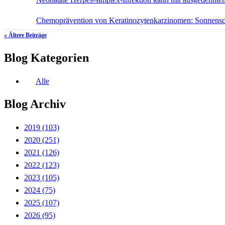
Chemoprävention von Keratinozytenkarzinomen: Sonnensc
« Ältere Beiträge
Blog Kategorien
Alle
Blog Archiv
2019
(103)
2020
(251)
2021
(126)
2022
(123)
2023
(105)
2024
(75)
2025
(107)
2026
(95)