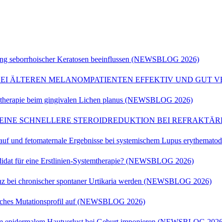
ng seborrhoischer Keratosen beeinflussen (NEWSBLOG 2026)
EI ÄLTEREN MELANOMPATIENTEN EFFEKTIV UND GUT V
emtherapie beim gingivalen Lichen planus (NEWSBLOG 2026)
N EINE SCHNELLERE STEROIDREDUKTION BEI REFRAKTÄ
rlauf und fetomaternale Ergebnisse bei systemischem Lupus erythe
andidat für eine Erstlinien-Systemtherapie? (NEWSBLOG 2026)
enz bei chronischer spontaner Urtikaria werden (NEWSBLOG 2026)
sches Mutationsprofil auf (NEWSBLOG 2026)
tem epidermalem Hautverlust bei Geburt imponieren (NEWSBLOG 2026