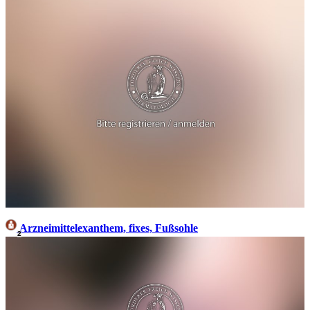
Arzneimittelexanthem, fixes, Fußsohle
2