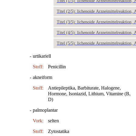
Titel (1/5): lichenoide Arzneimittelreaktion, 
Titel (2/5): lichenoide Arzneimittelreaktion, 
Titel (3/5): lichenoide Arzneimittelreaktion, 
Titel (4/5): lichenoide Arzneimittelreaktion, 
Titel (5/5): lichenoide Arzneimittelreaktion, 
-
urtikariell
Stoff:
Penicillin
-
akneiform
Stoff:
Antiepileptika, Barbiturate, Halogene,
Hormone, Isoniazid, Lithium, Vitamine (B,
D)
-
palmoplantar
Vork:
selten
Stoff:
Zytostatika