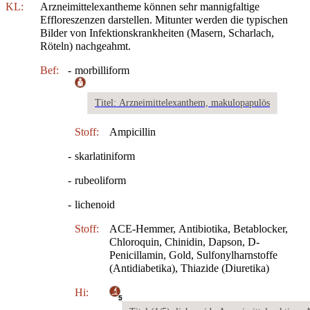
KL:
Arzneimittelexantheme können sehr mannigfaltige
Effloreszenzen darstellen. Mitunter werden die typischen
Bilder von Infektionskrankheiten (Masern, Scharlach,
Röteln) nachgeahmt.
Bef:
-
morbilliform
Titel: Arzneimittelexanthem, makulopapulös
Stoff:
Ampicillin
-
skarlatiniform
-
rubeoliform
-
lichenoid
Stoff:
ACE-Hemmer, Antibiotika, Betablocker,
Chloroquin, Chinidin, Dapson, D-
Penicillamin, Gold, Sulfonylharnstoffe
(Antidiabetika), Thiazide (Diuretika)
Hi:
5