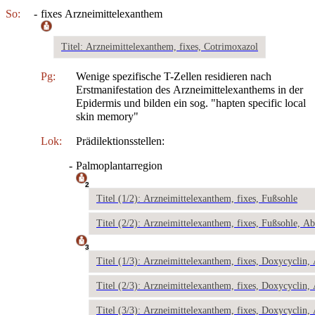
So:
-
fixes Arzneimittelexanthem
Titel: Arzneimittelexanthem, fixes, Cotrimoxazol
Pg:
Wenige spezifische T-Zellen residieren nach
Erstmanifestation des Arzneimittelexanthems in der
Epidermis und bilden ein sog. "hapten specific local
skin memory"
Lok:
Prädilektionsstellen:
-
Palmoplantarregion
2
Titel (1/2): Arzneimittelexanthem, fixes, Fußsohle
Titel (2/2): Arzneimittelexanthem, fixes, Fußsohle, Ab
3
Titel (1/3): Arzneimittelexanthem, fixes, Doxycyclin,
Titel (2/3): Arzneimittelexanthem, fixes, Doxycyclin,
Titel (3/3): Arzneimittelexanthem, fixes, Doxycyclin,