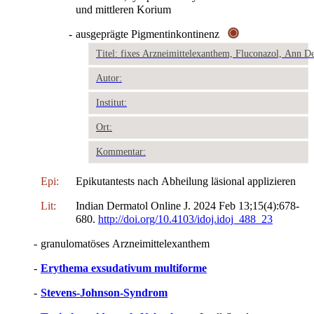
und mittleren Korium
-
ausgeprägte Pigmentinkontinenz
Titel: fixes Arzneimittelexanthem, Fluconazol, Ann D
Autor:
Institut:
Ort:
Kommentar:
Epi:
Epikutantests nach Abheilung läsional applizieren
Lit:
Indian Dermatol Online J. 2024 Feb 13;15(4):678-
680.
http://doi.org/10.4103/idoj.idoj_488_23
-
granulomatöses Arzneimittelexanthem
-
Erythema exsudativum multiforme
-
Stevens-Johnson-Syndrom