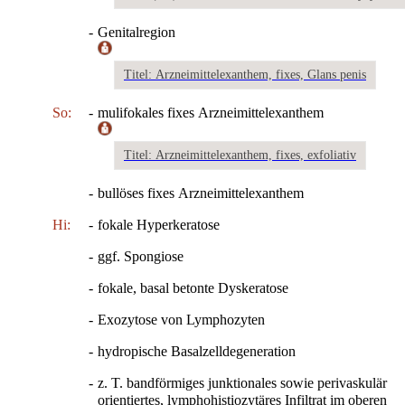
-
Genitalregion
Titel: Arzneimittelexanthem, fixes, Glans penis
So:
-
mulifokales fixes Arzneimittelexanthem
Titel: Arzneimittelexanthem, fixes, exfoliativ
-
bullöses fixes Arzneimittelexanthem
Hi:
-
fokale Hyperkeratose
-
ggf. Spongiose
-
fokale, basal betonte Dyskeratose
-
Exozytose von Lymphozyten
-
hydropische Basalzelldegeneration
-
z. T. bandförmiges junktionales sowie perivaskulär
orientiertes, lymphohistiozytäres Infiltrat im oberen