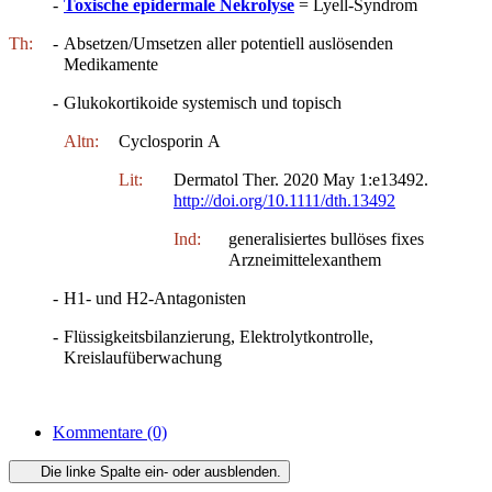
-
Toxische epidermale Nekrolyse
= Lyell-Syndrom
Th:
-
Absetzen/Umsetzen aller potentiell auslösenden
Medikamente
-
Glukokortikoide systemisch und topisch
Altn:
Cyclosporin A
Lit:
Dermatol Ther. 2020 May 1:e13492.
http://doi.org/10.1111/dth.13492
Ind:
generalisiertes bullöses fixes
Arzneimittelexanthem
-
H1- und H2-Antagonisten
-
Flüssigkeitsbilanzierung, Elektrolytkontrolle,
Kreislaufüberwachung
Kommentare
(0)
Die linke Spalte ein- oder ausblenden.