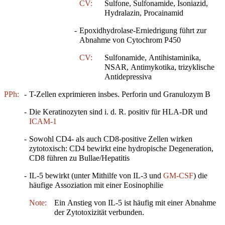
CV:
Sulfone, Sulfonamide, Isoniazid,
Hydralazin, Procainamid
-
Epoxidhydrolase-Erniedrigung führt zur
Abnahme von Cytochrom P450
CV:
Sulfonamide, Antihistaminika,
NSAR, Antimykotika, trizyklische
Antidepressiva
PPh:
-
T-Zellen exprimieren insbes. Perforin und Granulozym B
-
Die Keratinozyten sind i. d. R. positiv für HLA-DR und
ICAM-1
-
Sowohl CD4- als auch CD8-positive Zellen wirken
zytotoxisch: CD4 bewirkt eine hydropische Degeneration,
CD8 führen zu Bullae/Hepatitis
-
IL-5 bewirkt (unter Mithilfe von IL-3 und
GM-CSF
) die
häufige Assoziation mit einer Eosinophilie
Note:
Ein Anstieg von IL-5 ist häufig mit einer Abnahme
der Zytotoxizität verbunden.