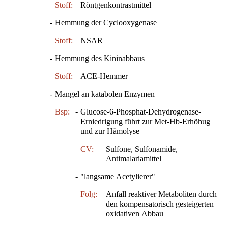
Stoff:
Röntgenkontrastmittel
-
Hemmung der Cyclooxygenase
Stoff:
NSAR
-
Hemmung des Kininabbaus
Stoff:
ACE-Hemmer
-
Mangel an katabolen Enzymen
Bsp:
-
Glucose-6-Phosphat-Dehydrogenase-
Erniedrigung führt zur Met-Hb-Erhöhug
und zur Hämolyse
CV:
Sulfone, Sulfonamide,
Antimalariamittel
-
"langsame Acetylierer"
Folg:
Anfall reaktiver Metaboliten durch
den kompensatorisch gesteigerten
oxidativen Abbau