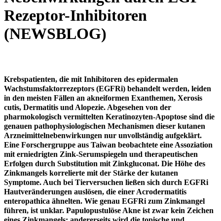
Rezeptor-Inhibitoren
(NEWSBLOG)
Krebspatienten, die mit Inhibitoren des epidermalen
Wachstumsfaktorrezeptors (EGFRi) behandelt werden, leiden
in den meisten Fällen an akneiformen Exanthemen, Xerosis
cutis, Dermatitis und Alopezie. Abgesehen von der
pharmokologisch vermittelten Keratinozyten-Apoptose sind die
genauen pathophysiologischen Mechanismen dieser kutanen
Arzneimittelnebenwirkungen nur unvollständig aufgeklärt.
Eine Forschergruppe aus Taiwan beobachtete eine Assoziation
mit erniedrigten Zink-Serumspiegeln und therapeutischen
Erfolgen durch Substitution mit Zinkgluconat. Die Höhe des
Zinkmangels korrelierte mit der Stärke der kutanen
Symptome. Auch bei Tierversuchen ließen sich durch EGFRi
Hautveränderungen auslösen, die einer Acrodermatitis
enteropathica ähnelten. Wie genau EGFRi zum Zinkmangel
führen, ist unklar. Papulopustulöse Akne ist zwar kein Zeichen
eines Zinkmangels; andererseits wird die topische und