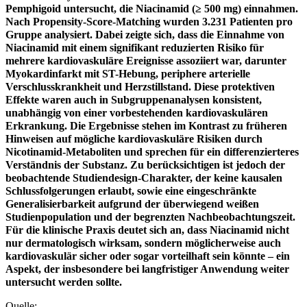
Pemphigoid untersucht, die Niacinamid (≥ 500 mg) einnahmen.
Nach Propensity-Score-Matching wurden 3.231 Patienten pro
Gruppe analysiert. Dabei zeigte sich, dass die Einnahme von
Niacinamid mit einem signifikant reduzierten Risiko für
mehrere kardiovaskuläre Ereignisse assoziiert war, darunter
Myokardinfarkt mit ST-Hebung, periphere arterielle
Verschlusskrankheit und Herzstillstand. Diese protektiven
Effekte waren auch in Subgruppenanalysen konsistent,
unabhängig von einer vorbestehenden kardiovaskulären
Erkrankung. Die Ergebnisse stehen im Kontrast zu früheren
Hinweisen auf mögliche kardiovaskuläre Risiken durch
Nicotinamid-Metaboliten und sprechen für ein differenzierteres
Verständnis der Substanz. Zu berücksichtigen ist jedoch der
beobachtende Studiendesign-Charakter, der keine kausalen
Schlussfolgerungen erlaubt, sowie eine eingeschränkte
Generalisierbarkeit aufgrund der überwiegend weißen
Studienpopulation und der begrenzten Nachbeobachtungszeit.
Für die klinische Praxis deutet sich an, dass Niacinamid nicht
nur dermatologisch wirksam, sondern möglicherweise auch
kardiovaskulär sicher oder sogar vorteilhaft sein könnte – ein
Aspekt, der insbesondere bei langfristiger Anwendung weiter
untersucht werden sollte.
Quelle: