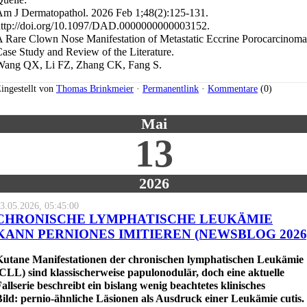
m J Dermatopathol. 2026 Feb 1;48(2):125-131.
http://doi.org/10.1097/DAD.0000000000003152.
 Rare Clown Nose Manifestation of Metastatic Eccrine Porocarcinoma
ase Study and Review of the Literature.
Wang QX, Li FZ, Zhang CK, Fang S.
ingestellt von
Thomas Brinkmeier
·
Permanentlink
·
Kommentare
(0)
Mai
13
2026
3.05.2026, 05:45:00
CHRONISCHE LYMPHATISCHE LEUKÄMIE
KANN PERNIONES IMITIEREN (NEWSBLOG 2026
Kutane Manifestationen der chronischen lymphatischen Leukämie
CLL) sind klassischerweise papulonodulär, doch eine aktuelle
allserie beschreibt ein bislang wenig beachtetes klinisches
ild: pernio-ähnliche Läsionen als Ausdruck einer Leukämie cutis.