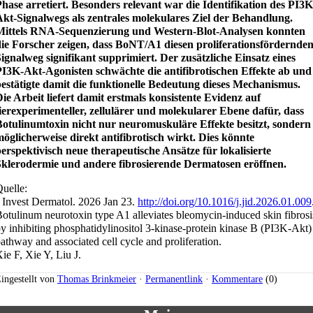
hase arretiert. Besonders relevant war die Identifikation des PI3K
kt-Signalwegs als zentrales molekulares Ziel der Behandlung.
Mittels RNA-Sequenzierung und Western-Blot-Analysen konnten
die Forscher zeigen, dass BoNT/A1 diesen proliferationsfördernde
ignalweg signifikant supprimiert. Der zusätzliche Einsatz eines
PI3K-Akt-Agonisten schwächte die antifibrotischen Effekte ab und
estätigte damit die funktionelle Bedeutung dieses Mechanismus.
ie Arbeit liefert damit erstmals konsistente Evidenz auf
ierexperimenteller, zellulärer und molekularer Ebene dafür, dass
Botulinumtoxin nicht nur neuromuskuläre Effekte besitzt, sondern
öglicherweise direkt antifibrotisch wirkt. Dies könnte
erspektivisch neue therapeutische Ansätze für lokalisierte
Sklerodermie und andere fibrosierende Dermatosen eröffnen.
uelle:
 Invest Dermatol. 2026 Jan 23.
http://doi.org/10.1016/j.jid.2026.01.009
otulinum neurotoxin type A1 alleviates bleomycin-induced skin fibrosi
y inhibiting phosphatidylinositol 3-kinase-protein kinase B (PI3K-Akt)
athway and associated cell cycle and proliferation.
ie F, Xie Y, Liu J.
ingestellt von
Thomas Brinkmeier
·
Permanentlink
·
Kommentare
(0)