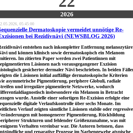
22
2026
2.05.2026, 05:45:00
Sequenzielle Dermatoskopie vermeidet unnötige Re-
Exzisionen bei Rezidivnävi (NEWSBLOG 2026)
Rezidivnävi entstehen nach inkompletter Entfernung melanozytäre
Nävi und können klinisch sowie dermatoskopisch ein Melanom
mitieren. Im zitierten Paper werden zwei Patientinnen mit
repigmentierten Läsionen nach vorausgegangener Exzision
istologisch gesicherter dermaler Nävi beschrieben. In beiden Fälle
eigten die Läsionen initial auffällige dermatoskopische Kriterien
wie asymmetrische Pigmentierung, periphere Globuli, radiale
Streifen und irreguläre pigmentierte Netzwerke, wodurch
ifferentialdiagnostisch insbesondere ein Melanom in Betracht
ezogen wurde. Anstelle einer sofortigen Re-Exzision erfolgte eine
equenzielle digitale Verlaufskontrolle über sechs Monate. Im
eitlichen Verlauf zeigten sämtliche Läsionen stabile oder regressive
Veränderungen mit homogenerer Pigmentierung, Rückbildung
peripherer Strukturen und fehlender Größenzunahme, was mit
benignem Verhalten vereinbar war. Die Autoren betonen, dass
entzündliche und reparative Prozesse im Narbengewebe atypische