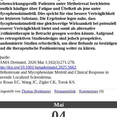
Nebenwirkungsprofil: Patienten unter Methotrexat berichteten
eutlich häufiger über Fatigue und Übelkeit als jene unter
ycophenolatmofetil. Dies spricht für eine bessere Verträglichkeit
er letzteren Substanz. Die Ergebnisse legen nahe, dass
ycophenolatmofetil eine gleichwertige Wirksamkeit bei potenziell
esserer Verträglichkeit bietet und somit als alternative
Erstlinientherapie in Betracht gezogen werden könnte. Aufgrund
es retrospektiven Studiendesigns sind jedoch prospektive,
andomisierte Studien erforderlich, um diese Befunde zu bestätigen
nd die therapeutische Positionierung weiter zu klären.
uelle:
JAMA Dermatol. 2026 Mar 1;162(3):271-278.
ttp://doi.org/10.1001/jamadermatol.2025.5662
.
ethotrexate and Mycophenolate Mofetil and Clinical Response in
uvenile Localized Scleroderma.
de Rosas EC, Wang JC, Zigler CK, Torok KS.
ingestellt von
Thomas Brinkmeier
·
Permanentlink
·
Kommentare
(0)
Mai
04