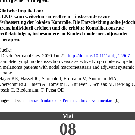
hirurgischer Strategien.
linische Implikation:
CLND kann weiterhin sinnvoll sein – insbesondere zur
erbesserung der lokalen Kontrolle. Die Entscheidung sollte jedoc
treng individuell erfolgen und die erhöhte Komplikationsrate
berücksichtigen, insbesondere im Kontext moderner adjuvanter
Therapien.
uelle:
 Dtsch Dermatol Ges. 2026 Jan 21.
http://doi.org/10.1111/ddg.15967
.
omplete lymph node dissection versus selective lymph node extirpatio
n melanoma patients with nodal macrometastasis and adjuvant systemic
herapy.
ayer KE, Hassel JC, Sambale J, Erdmann M, Sindrilaru MA,
berschmied J, Thiem A, Tomsitz D, Knuever J, Schlaak M, Berking C
Posch C, Biedermann T, Persa OD.
ingestellt von
Thomas Brinkmeier
·
Permanentlink
·
Kommentare
(0)
Mai
08