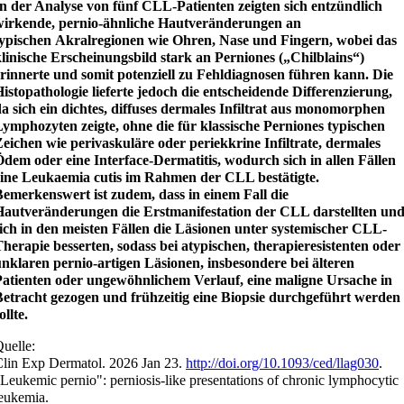
n der Analyse von fünf CLL-Patienten zeigten sich entzündlich
wirkende, pernio-ähnliche Hautveränderungen an
typischen Akralregionen wie Ohren, Nase und Fingern, wobei das
linische Erscheinungsbild stark an Perniones („Chilblains“)
rinnerte und somit potenziell zu Fehldiagnosen führen kann. Die
istopathologie lieferte jedoch die entscheidende Differenzierung,
a sich ein dichtes, diffuses dermales Infiltrat aus monomorphen
ymphozyten zeigte, ohne die für klassische Perniones typischen
eichen wie perivaskuläre oder periekkrine Infiltrate, dermales
dem oder eine Interface-Dermatitis, wodurch sich in allen Fällen
eine Leukaemia cutis im Rahmen der CLL bestätigte.
emerkenswert ist zudem, dass in einem Fall die
Hautveränderungen die Erstmanifestation der CLL darstellten un
ich in den meisten Fällen die Läsionen unter systemischer CLL-
herapie besserten, sodass bei atypischen, therapieresistenten oder
nklaren pernio-artigen Läsionen, insbesondere bei älteren
Patienten oder ungewöhnlichem Verlauf, eine maligne Ursache in
Betracht gezogen und frühzeitig eine Biopsie durchgeführt werden
ollte.
uelle:
lin Exp Dermatol. 2026 Jan 23.
http://doi.org/10.1093/ced/llag030
.
Leukemic pernio": perniosis-like presentations of chronic lymphocytic
eukemia.