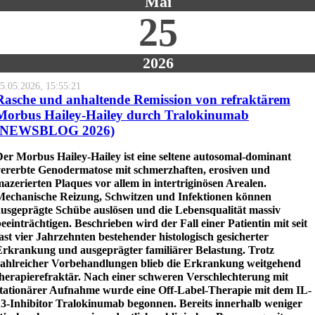
Mai
25
2026
5.05.2026, 15:55:21
Rasche und anhaltende Remission von refraktärem
Morbus Hailey-Hailey durch Tralokinumab
(NEWSBLOG 2026)
Der Morbus Hailey-Hailey ist eine seltene autosomal-dominant
vererbte Genodermatose mit schmerzhaften, erosiven und
azerierten Plaques vor allem in intertriginösen Arealen.
Mechanische Reizung, Schwitzen und Infektionen können
ausgeprägte Schübe auslösen und die Lebensqualität massiv
eeinträchtigen. Beschrieben wird der Fall einer Patientin mit seit
ast vier Jahrzehnten bestehender histologisch gesicherter
Erkrankung und ausgeprägter familiärer Belastung. Trotz
zahlreicher Vorbehandlungen blieb die Erkrankung weitgehend
therapierefraktär. Nach einer schweren Verschlechterung mit
stationärer Aufnahme wurde eine Off-Label-Therapie mit dem IL-
13-Inhibitor Tralokinumab begonnen. Bereits innerhalb weniger