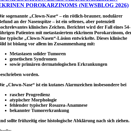
EKRINEN POROKARZINOMS (NEWSBLOG 2026)
Die sogenannte „Clown-Nase“ – ein rötlich-brauner, nodulärer
efund an der Nasenspitze – ist ein seltenes, aber potenziell
ochrelevantes klinisches Zeichen. Berichtet wird der Fall eines 54-
jährigen Patienten mit metastasiertem ekkrinem Porokarzinom, de
ine typische „Clown-Nasen“-Läsion entwickelte. Dieses klinische
Bild ist bislang vor allem im Zusammenhang mit:
Metastasen solider Tumoren
genetischen Syndromen
sowie primären dermatologischen Erkrankungen
beschrieben worden.
Die „Clown-Nase“ ist ein kutanes Alarmzeichen insbesondere bei
rascher Progredienz
atypischer Morphologie
fehlender typischer Rosazea-Anamnese
bekannter Tumorerkrankung
nd sollte frühzeitig eine histologische Abklärung nach sich ziehen.
uelle: