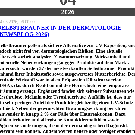
2026
4.05.2026, 06:00:00
SELBSTBRÄUNER IN DER DERMATOLOGIE
(NEWSBLOG 2026)
elbstbräuner gelten als sichere Alternative zur UV-Exposition, sin
edoch nicht frei von dermatologischen Risiken. Eine aktuelle
Übersichtsarbeit analysiert Zusammensetzung, Wirksamkeit und
potenzielle Nebenwirkungen gängiger Produkte auf dem Markt.
Untersucht wurden 37 der meistverkauften Selbstbräuner-Produkt
nhand ihrer Inhaltsstoffe sowie ausgewerteter Nutzerberichte. De
zentrale Wirkstoff war in allen Präparaten Dihydroxyaceton
(DHA), das durch Reaktion mit der Hornschicht eine temporäre
Bräunung erzeugt. Ergänzend fanden sich seltener Substanzen wie
rythrulose, Melanin oder Tyrosinderivate. Auffällig ist, dass nur
in sehr geringer Anteil der Produkte gleichzeitig einen UV-Schutz
enthielt. Neben der gewünschten Bräunungswirkung berichten
Anwender in knapp 2 % der Fälle über Hautreaktionen. Dazu
ählen irritative und allergische Kontaktdermatitiden sowie
Pigmentveränderungen, die in der dermatologischen Diagnostik
relevant sein können. Zudem werfen neuere oder weniger etabliert