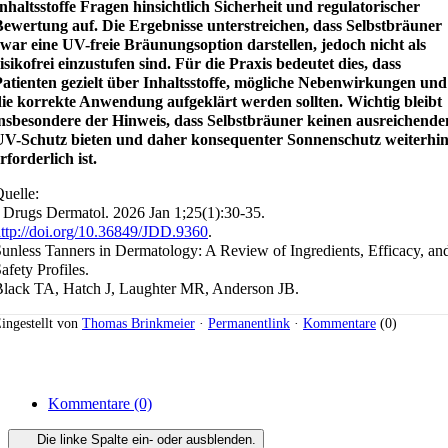
nhaltsstoffe Fragen hinsichtlich Sicherheit und regulatorischer
Bewertung auf. Die Ergebnisse unterstreichen, dass Selbstbräuner
war eine UV-freie Bräunungsoption darstellen, jedoch nicht als
isikofrei einzustufen sind. Für die Praxis bedeutet dies, dass
atienten gezielt über Inhaltsstoffe, mögliche Nebenwirkungen und
die korrekte Anwendung aufgeklärt werden sollten. Wichtig bleibt
insbesondere der Hinweis, dass Selbstbräuner keinen ausreichende
UV-Schutz bieten und daher konsequenter Sonnenschutz weiterhi
rforderlich ist.
uelle:
 Drugs Dermatol. 2026 Jan 1;25(1):30-35.
ttp://doi.org/10.36849/JDD.9360
.
unless Tanners in Dermatology: A Review of Ingredients, Efficacy, an
afety Profiles.
lack TA, Hatch J, Laughter MR, Anderson JB.
ingestellt von
Thomas Brinkmeier
·
Permanentlink
·
Kommentare
(0)
Kommentare
(0)
Die linke Spalte ein- oder ausblenden.