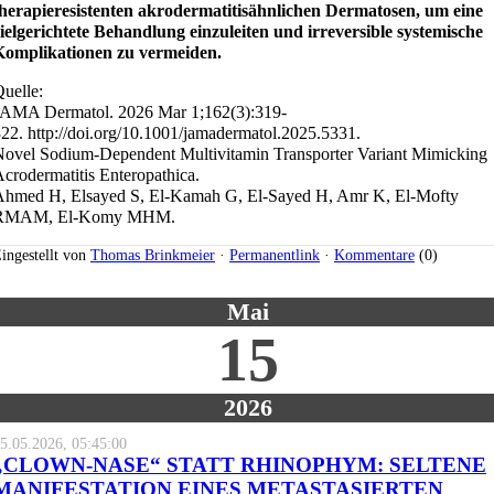
therapieresistenten akrodermatitisähnlichen Dermatosen, um eine
ielgerichtete Behandlung einzuleiten und irreversible systemische
Komplikationen zu vermeiden.
uelle:
JAMA Dermatol. 2026 Mar 1;162(3):319-
22. http://doi.org/10.1001/jamadermatol.2025.5331.
ovel Sodium-Dependent Multivitamin Transporter Variant Mimicking
crodermatitis Enteropathica.
Ahmed H, Elsayed S, El-Kamah G, El-Sayed H, Amr K, El-Mofty
RMAM, El-Komy MHM.
ingestellt von
Thomas Brinkmeier
·
Permanentlink
·
Kommentare
(0)
Mai
15
2026
5.05.2026, 05:45:00
„CLOWN-NASE“ STATT RHINOPHYM: SELTENE
MANIFESTATION EINES METASTASIERTEN