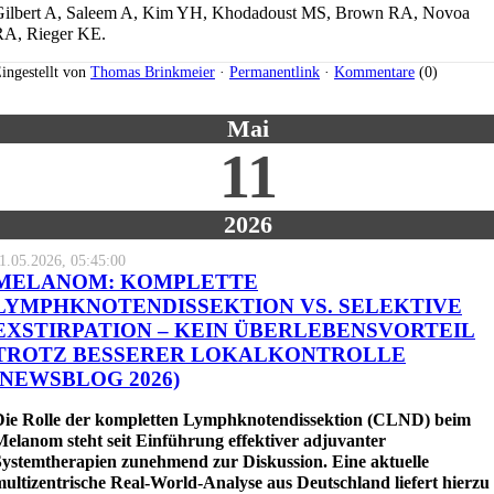
Gilbert A, Saleem A, Kim YH, Khodadoust MS, Brown RA, Novoa
RA, Rieger KE.
ingestellt von
Thomas Brinkmeier
·
Permanentlink
·
Kommentare
(0)
Mai
11
2026
1.05.2026, 05:45:00
MELANOM: KOMPLETTE
LYMPHKNOTENDISSEKTION VS. SELEKTIVE
EXSTIRPATION – KEIN ÜBERLEBENSVORTEIL
TROTZ BESSERER LOKALKONTROLLE
(NEWSBLOG 2026)
Die Rolle der kompletten Lymphknotendissektion (CLND) beim
elanom steht seit Einführung effektiver adjuvanter
Systemtherapien zunehmend zur Diskussion. Eine aktuelle
ultizentrische Real-World-Analyse aus Deutschland liefert hierzu