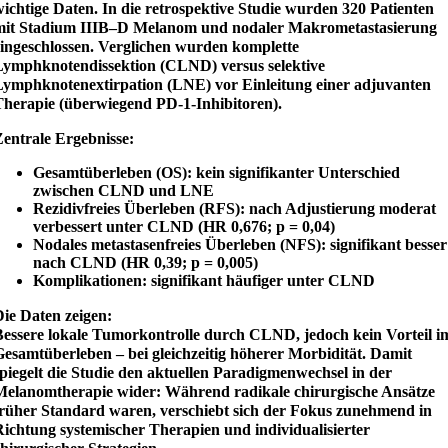
ichtige Daten. In die retrospektive Studie wurden 320 Patienten
mit Stadium IIIB–D Melanom und nodaler Makrometastasierung
eingeschlossen. Verglichen wurden komplette
Lymphknotendissektion (CLND) versus selektive
Lymphknotenextirpation (LNE) vor Einleitung einer adjuvanten
Therapie (überwiegend PD-1-Inhibitoren).
Zentrale Ergebnisse:
Gesamtüberleben (OS): kein signifikanter Unterschied
zwischen CLND und LNE
Rezidivfreies Überleben (RFS): nach Adjustierung moderat
verbessert unter CLND (HR 0,676; p = 0,04)
Nodales metastasenfreies Überleben (NFS): signifikant besser
nach CLND (HR 0,39; p = 0,005)
Komplikationen: signifikant häufiger unter CLND
ie Daten zeigen:
Bessere lokale Tumorkontrolle durch CLND, jedoch kein Vorteil i
esamtüberleben – bei gleichzeitig höherer Morbidität. Damit
piegelt die Studie den aktuellen Paradigmenwechsel in der
Melanomtherapie wider: Während radikale chirurgische Ansätze
früher Standard waren, verschiebt sich der Fokus zunehmend in
ichtung systemischer Therapien und individualisierter