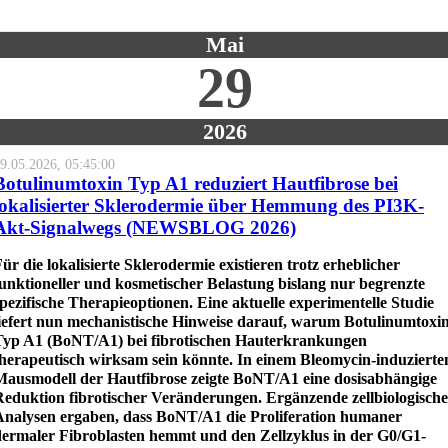
Mai
29
2026
9.05.2026, 05:45:00
Botulinumtoxin Typ A1 reduziert Hautfibrose bei
lokalisierter Sklerodermie über Hemmung des PI3K-
Akt-Signalwegs (NEWSBLOG 2026)
ür die lokalisierte Sklerodermie existieren trotz erheblicher
unktioneller und kosmetischer Belastung bislang nur begrenzte
pezifische Therapieoptionen. Eine aktuelle experimentelle Studie
liefert nun mechanistische Hinweise darauf, warum Botulinumtoxi
Typ A1 (BoNT/A1) bei fibrotischen Hauterkrankungen
therapeutisch wirksam sein könnte. In einem Bleomycin-induzierte
Mausmodell der Hautfibrose zeigte BoNT/A1 eine dosisabhängige
Reduktion fibrotischer Veränderungen. Ergänzende zellbiologische
Analysen ergaben, dass BoNT/A1 die Proliferation humaner
dermaler Fibroblasten hemmt und den Zellzyklus in der G0/G1-