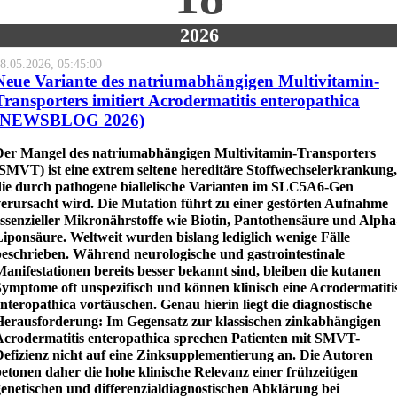
2026
8.05.2026, 05:45:00
Neue Variante des natriumabhängigen Multivitamin-
Transporters imitiert Acrodermatitis enteropathica
(NEWSBLOG 2026)
Der Mangel des natriumabhängigen Multivitamin-Transporters
SMVT) ist eine extrem seltene hereditäre Stoffwechselerkrankung,
die durch pathogene biallelische Varianten im SLC5A6-Gen
verursacht wird. Die Mutation führt zu einer gestörten Aufnahme
ssenzieller Mikronährstoffe wie Biotin, Pantothensäure und Alpha
iponsäure. Weltweit wurden bislang lediglich wenige Fälle
beschrieben. Während neurologische und gastrointestinale
anifestationen bereits besser bekannt sind, bleiben die kutanen
Symptome oft unspezifisch und können klinisch eine Acrodermatiti
nteropathica vortäuschen. Genau hierin liegt die diagnostische
Herausforderung: Im Gegensatz zur klassischen zinkabhängigen
Acrodermatitis enteropathica sprechen Patienten mit SMVT-
Defizienz nicht auf eine Zinksupplementierung an. Die Autoren
etonen daher die hohe klinische Relevanz einer frühzeitigen
enetischen und differenzialdiagnostischen Abklärung bei