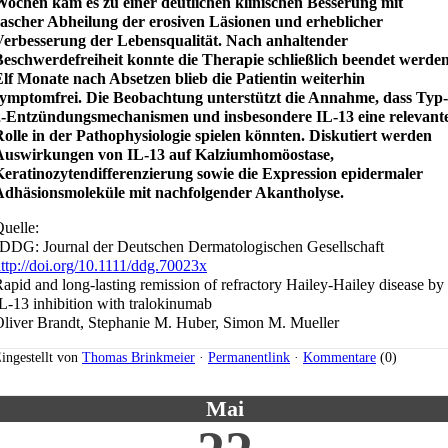
Wochen kam es zu einer deutlichen klinischen Besserung mit
rascher Abheilung der erosiven Läsionen und erheblicher
Verbesserung der Lebensqualität. Nach anhaltender
eschwerdefreiheit konnte die Therapie schließlich beendet werden
lf Monate nach Absetzen blieb die Patientin weiterhin
symptomfrei. Die Beobachtung unterstützt die Annahme, dass Typ-
2-Entzündungsmechanismen und insbesondere IL-13 eine relevant
olle in der Pathophysiologie spielen könnten. Diskutiert werden
Auswirkungen von IL-13 auf Kalziumhomöostase,
Keratinozytendifferenzierung sowie die Expression epidermaler
Adhäsionsmoleküle mit nachfolgender Akantholyse.
uelle:
DDG: Journal der Deutschen Dermatologischen Gesellschaft
ttp://doi.org/10.1111/ddg.70023x
apid and long-lasting remission of refractory Hailey-Hailey disease by
L-13 inhibition with tralokinumab
liver Brandt, Stephanie M. Huber, Simon M. Mueller
ingestellt von
Thomas Brinkmeier
·
Permanentlink
·
Kommentare
(0)
Mai