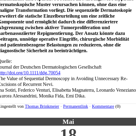
dermatoskopische Muster verursachen können, ohne dass eine
aligne Transformation vorliegt. Die sequenzielle Dermatoskopie
rweitert die statische Einzelbeurteilung um eine zeitliche
Komponente und ermöglicht dadurch eine differenziertere
Abgrenzung zwischen aktiver Tumorproliferation und
narbenassoziierter Repigmentierung. Der Ansatz könnte dazu
eitragen, unnötige operative Eingriffe, chirurgische Morbidität
und patientenbezogene Belastungen zu reduzieren, ohne die
iagnostische Sicherheit zu beeinträchtigen.
uelle:
ournal der Deutschen Dermatologischen Gesellschaft
ttp://doi.org/10.1111/ddg.70054
he Value of Sequential Dermoscopy in Avoiding Unnecessary Re-
xcisions of Recurrent Nevi.
na Sotiri, Federico Venturi, Elisabetta Magnaterra, Leonardo Veneziano
urora Alessandrini, Monika Fida, Emi Dika.
ingestellt von
Thomas Brinkmeier
·
Permanentlink
·
Kommentare
(0)
Mai
18