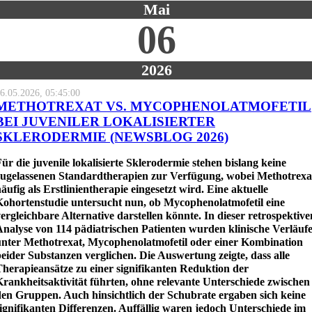
Mai
06
2026
6.05.2026, 05:45:00
METHOTREXAT VS. MYCOPHENOLATMOFETIL
BEI JUVENILER LOKALISIERTER
SKLERODERMIE (NEWSBLOG 2026)
ür die juvenile lokalisierte Sklerodermie stehen bislang keine
zugelassenen Standardtherapien zur Verfügung, wobei Methotrexa
äufig als Erstlinientherapie eingesetzt wird. Eine aktuelle
Kohortenstudie untersucht nun, ob Mycophenolatmofetil eine
ergleichbare Alternative darstellen könnte. In dieser retrospektive
Analyse von 114 pädiatrischen Patienten wurden klinische Verläuf
unter Methotrexat, Mycophenolatmofetil oder einer Kombination
eider Substanzen verglichen. Die Auswertung zeigte, dass alle
herapieansätze zu einer signifikanten Reduktion der
rankheitsaktivität führten, ohne relevante Unterschiede zwischen
den Gruppen. Auch hinsichtlich der Schubrate ergaben sich keine
ignifikanten Differenzen. Auffällig waren jedoch Unterschiede im