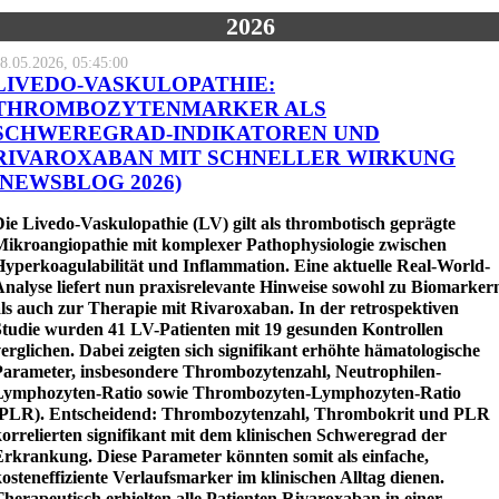
2026
8.05.2026, 05:45:00
LIVEDO-VASKULOPATHIE:
THROMBOZYTENMARKER ALS
SCHWEREGRAD-INDIKATOREN UND
RIVAROXABAN MIT SCHNELLER WIRKUNG
(NEWSBLOG 2026)
ie Livedo-Vaskulopathie (LV) gilt als thrombotisch geprägte
Mikroangiopathie mit komplexer Pathophysiologie zwischen
Hyperkoagulabilität und Inflammation. Eine aktuelle Real-World-
Analyse liefert nun praxisrelevante Hinweise sowohl zu Biomarker
ls auch zur Therapie mit Rivaroxaban. In der retrospektiven
Studie wurden 41 LV-Patienten mit 19 gesunden Kontrollen
erglichen. Dabei zeigten sich signifikant erhöhte hämatologische
Parameter, insbesondere Thrombozytenzahl, Neutrophilen-
Lymphozyten-Ratio sowie Thrombozyten-Lymphozyten-Ratio
(PLR). Entscheidend: Thrombozytenzahl, Thrombokrit und PLR
orrelierten signifikant mit dem klinischen Schweregrad der
Erkrankung. Diese Parameter könnten somit als einfache,
osteneffiziente Verlaufsmarker im klinischen Alltag dienen.
herapeutisch erhielten alle Patienten Rivaroxaban in einer