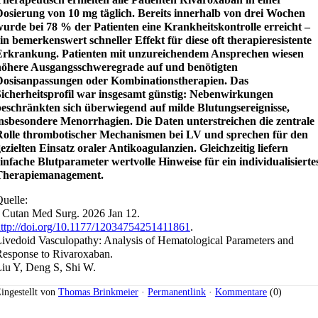
Dosierung von 10 mg täglich. Bereits innerhalb von drei Wochen
urde bei 78 % der Patienten eine Krankheitskontrolle erreicht –
in bemerkenswert schneller Effekt für diese oft therapieresistente
Erkrankung. Patienten mit unzureichendem Ansprechen wiesen
höhere Ausgangsschweregrade auf und benötigten
Dosisanpassungen oder Kombinationstherapien. Das
Sicherheitsprofil war insgesamt günstig: Nebenwirkungen
beschränkten sich überwiegend auf milde Blutungsereignisse,
insbesondere Menorrhagien. Die Daten unterstreichen die zentrale
Rolle thrombotischer Mechanismen bei LV und sprechen für den
ezielten Einsatz oraler Antikoagulanzien. Gleichzeitig liefern
infache Blutparameter wertvolle Hinweise für ein individualisierte
Therapiemanagement.
uelle:
 Cutan Med Surg. 2026 Jan 12.
ttp://doi.org/10.1177/12034754251411861
.
ivedoid Vasculopathy: Analysis of Hematological Parameters and
esponse to Rivaroxaban.
iu Y, Deng S, Shi W.
ingestellt von
Thomas Brinkmeier
·
Permanentlink
·
Kommentare
(0)